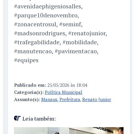
#avenidaephigeniosalles,
#parque10denovembro,
#zonacentrosul, #seminf,
#madsonrodrigues, #renatojunior,
#trafegabilidade, #mobilidade,
#manutencao, #pavimentacao,
#equipes
Publicado em:
25/05/2026 às 18:04
Categoria(s):
Política Municipal
Assunto(s):
Manaus
,
Prefeitura
,
Renato Junior
Leia também: