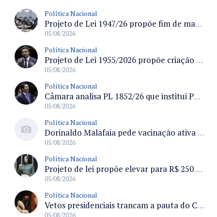
Política Nacional
Projeto de Lei 1947/26 propõe fim de margens para cartão de crédito e consignado do INSS
05/08/2026
Política Nacional
Projeto de Lei 1955/2026 propõe criação de geração livre de fumo ao restringir venda de vapes a nascidos desde 1º de janeiro de 2009
05/08/2026
Política Nacional
Câmara analisa PL 1852/26 que institui Política Nacional de Gestão de Desempenho e Eficiência para servidores públicos
05/08/2026
Política Nacional
Dorinaldo Malafaia pede vacinação ativa ao Ministério da Saúde para reverter queda na cobertura vacinal no Brasil
05/08/2026
Política Nacional
Projeto de lei propõe elevar para R$ 250 mil limite de isenção do IPI para pessoas com deficiência e autismo
05/08/2026
Política Nacional
Vetos presidenciais trancam a pauta do Congresso com 87 itens pendentes e incluem trechos do Orçamento de 2026
05/08/2026