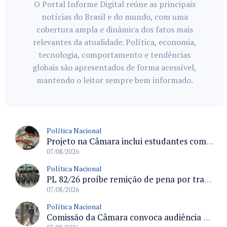
O Portal Informe Digital reúne as principais
notícias do Brasil e do mundo, com uma
cobertura ampla e dinâmica dos fatos mais
relevantes da atualidade. Política, economia,
tecnologia, comportamento e tendências
globais são apresentados de forma acessível,
mantendo o leitor sempre bem informado.
Política Nacional
Projeto na Câmara inclui estudantes com deficiência no regime escolar especial da LDB e estabelece critérios para frequência
07/08/2026
Política Nacional
PL 82/26 proíbe remição de pena por trabalho em funções militares para condenados por crimes contra o Estado Democrático de Direito
07/08/2026
Política Nacional
Comissão da Câmara convoca audiência para discutir misoginia nas escolas e universidades após divulgação de listas misóginas