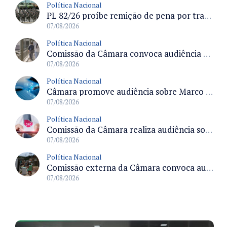
Política Nacional
PL 82/26 proíbe remição de pena por trabalho em funções militares para condenados por crimes contra o Estado Democrático de Direito
07/08/2026
Política Nacional
Comissão da Câmara convoca audiência para discutir misoginia nas escolas e universidades após divulgação de listas misóginas
07/08/2026
Política Nacional
Câmara promove audiência sobre Marco de Fomento à Economia Digital e impactos da inteligência artificial
07/08/2026
Política Nacional
Comissão da Câmara realiza audiência sobre apostas online para medir o tamanho do mercado ilegal
07/08/2026
Política Nacional
Comissão externa da Câmara convoca audiência pública sobre chuvas na Zona da Mata de Minas Gerais e impactos em Juiz de Fora
07/08/2026