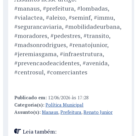
#manaus, #prefeitura, #lombadas,
#vialactea, #aleixo, #seminf, #immu,
#segurancaviaria, #mobilidadeurbana,
#moradores, #pedestres, #transito,
#madsonrodrigues, #renatojunior,
#jeremiasgama, #infraestrutura,
#prevencaodeacidentes, #avenida,
#centrosul, #comerciantes
Publicado em:
12/06/2026 às 17:28
Categoria(s):
Política Municipal
Assunto(s):
Manaus
,
Prefeitura
,
Renato Junior
Leia também: