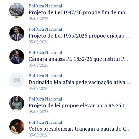
Política Nacional
Projeto de Lei 1947/26 propõe fim de margens para cartão de crédito e consignado do INSS
05/08/2026
Política Nacional
Projeto de Lei 1955/2026 propõe criação de geração livre de fumo ao restringir venda de vapes a nascidos desde 1º de janeiro de 2009
05/08/2026
Política Nacional
Câmara analisa PL 1852/26 que institui Política Nacional de Gestão de Desempenho e Eficiência para servidores públicos
05/08/2026
Política Nacional
Dorinaldo Malafaia pede vacinação ativa ao Ministério da Saúde para reverter queda na cobertura vacinal no Brasil
05/08/2026
Política Nacional
Projeto de lei propõe elevar para R$ 250 mil limite de isenção do IPI para pessoas com deficiência e autismo
05/08/2026
Política Nacional
Vetos presidenciais trancam a pauta do Congresso com 87 itens pendentes e incluem trechos do Orçamento de 2026
05/08/2026