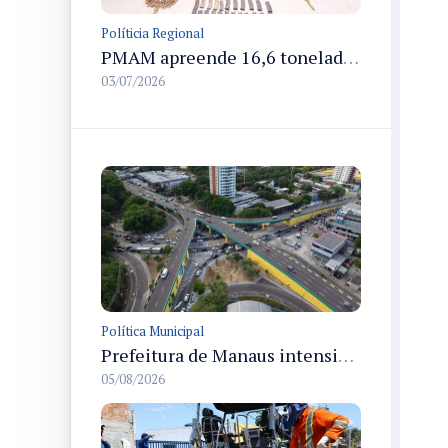
Políticia Regional
PMAM apreende 16,6 toneladas de entorpecentes e registra aumento nas prisões em flagrante e nas capturas de foragidos no primeiro semestre de 2026
03/07/2026
Política Municipal
Prefeitura de Manaus intensifica obras de modernização no viaduto Miguel Arraes para ampliar segurança e acessibilidade na região
05/08/2026