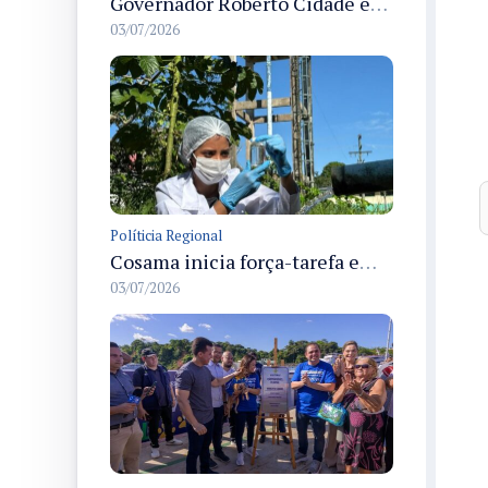
Governador Roberto Cidade entrega readequação do ambulatório da FCecon e amplia capacidade de atendimento oncológico em Manaus
03/07/2026
Políticia Regional
Cosama inicia força-tarefa em Anamã para fortalecer abastecimento de água e segurança hídrica da população
03/07/2026