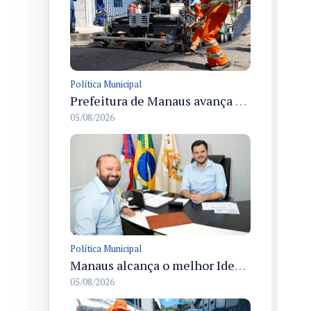
Política Municipal
Prefeitura de Manaus avança com recapeamento no Parque Rio Solimões e cobre cerca de 30 ruas
05/08/2026
Política Municipal
Manaus alcança o melhor Ideb entre as três maiores redes municipais do país em 2025 com avanço na aprendizagem
05/08/2026