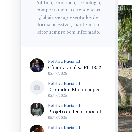
Política, economia, tecnologia,
comportamento e tendências
globais são apresentados de
forma acessível, mantendo o
leitor sempre bem informado.
Política Nacional
Câmara analisa PL 1852/26 que institui Política Nacional de Gestão de Desempenho e Eficiência para servidores públicos
05/08/2026
Política Nacional
Dorinaldo Malafaia pede vacinação ativa ao Ministério da Saúde para reverter queda na cobertura vacinal no Brasil
05/08/2026
Política Nacional
Projeto de lei propõe elevar para R$ 250 mil limite de isenção do IPI para pessoas com deficiência e autismo
05/08/2026
Política Nacional