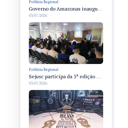
Políticia Regional
Governo do Amazonas inaugura primeiro Castramóvel Fluvial para atendimento veterinário às comunidades ribeirinhas e castração gratuita
03/07/2026
Políticia Regional
Sejusc participa da 5ª edição do Caminhos Literários com foco na cultura hip-hop nas unidades socioeducativas
03/07/2026