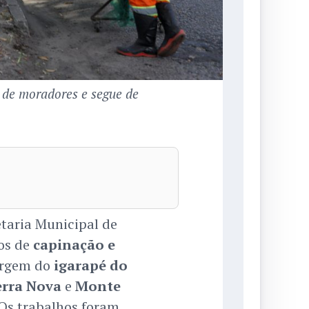
 de moradores e segue de
taria Municipal de
ços de
capinação e
argem do
igarapé do
rra Nova
e
Monte
Os trabalhos foram