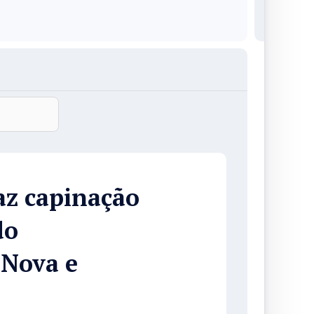
az capinação
do
 Nova e