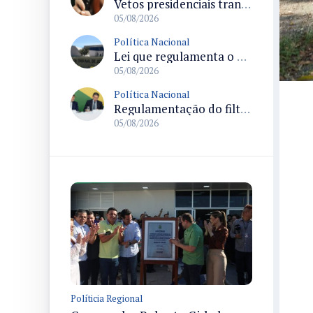
Vetos presidenciais trancam a pauta do Congresso com 87 itens pendentes e incluem trechos do Orçamento de 2026
05/08/2026
Política Nacional
Lei que regulamenta o filtro de relevância no STJ define requisitos para recurso especial e efeitos processuais
05/08/2026
Política Nacional
Regulamentação do filtro de relevância permitirá ao STJ concentrar julgamentos de maior impacto nacional
05/08/2026
Políticia Regional