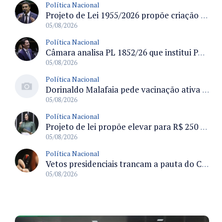
Política Nacional
Projeto de Lei 1955/2026 propõe criação de geração livre de fumo ao restringir venda de vapes a nascidos desde 1º de janeiro de 2009
05/08/2026
Política Nacional
Câmara analisa PL 1852/26 que institui Política Nacional de Gestão de Desempenho e Eficiência para servidores públicos
05/08/2026
Política Nacional
Dorinaldo Malafaia pede vacinação ativa ao Ministério da Saúde para reverter queda na cobertura vacinal no Brasil
05/08/2026
Política Nacional
Projeto de lei propõe elevar para R$ 250 mil limite de isenção do IPI para pessoas com deficiência e autismo
05/08/2026
Política Nacional
Vetos presidenciais trancam a pauta do Congresso com 87 itens pendentes e incluem trechos do Orçamento de 2026
05/08/2026