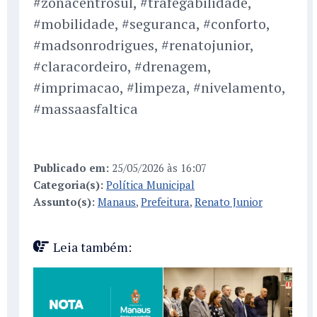
#zonacentrosul, #trafegabilidade,
#mobilidade, #seguranca, #conforto,
#madsonrodrigues, #renatojunior,
#claracordeiro, #drenagem,
#imprimacao, #limpeza, #nivelamento,
#massaasfaltica
Publicado em:
25/05/2026 às 16:07
Categoria(s):
Política Municipal
Assunto(s):
Manaus
,
Prefeitura
,
Renato Junior
Leia também: