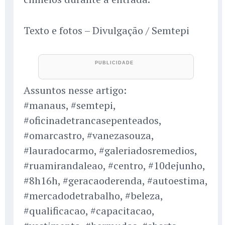
Texto e fotos – Divulgação / Semtepi
Assuntos nesse artigo:
#manaus, #semtepi,
#oficinadetrancasepenteados,
#omarcastro, #vanezasouza,
#lauradocarmo, #galeriadosremedios,
#ruamirandaleao, #centro, #10dejunho,
#8h16h, #geracaoderenda, #autoestima,
#mercadodetrabalho, #beleza,
#qualificacao, #capacitacao,