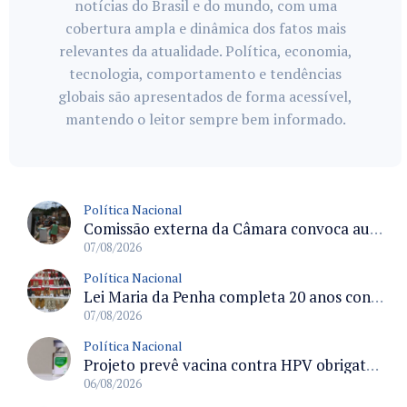
notícias do Brasil e do mundo, com uma
cobertura ampla e dinâmica dos fatos mais
relevantes da atualidade. Política, economia,
tecnologia, comportamento e tendências
globais são apresentados de forma acessível,
mantendo o leitor sempre bem informado.
Política Nacional
Comissão externa da Câmara convoca audiência pública sobre chuvas na Zona da Mata de Minas Gerais e impactos em Juiz de Fora
07/08/2026
Política Nacional
Lei Maria da Penha completa 20 anos consolidada como norma de proteção e medidas protetivas no Brasil
07/08/2026
Política Nacional
Projeto prevê vacina contra HPV obrigatória e testes moleculares para rastreamento do câncer do colo do útero
06/08/2026