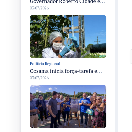
Governador Roberto Cidade entrega readequação do ambulatório da FCecon e amplia capacidade de atendimento oncológico em Manaus
03/07/2026
Políticia Regional
Cosama inicia força-tarefa em Anamã para fortalecer abastecimento de água e segurança hídrica da população
03/07/2026