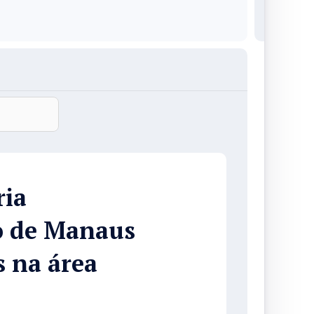
ria
o de Manaus
s na área