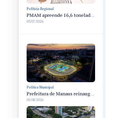
Políticia Regional
PMAM apreende 16,6 toneladas de entorpecentes e registra aumento nas prisões em flagrante e nas capturas de foragidos no primeiro semestre de 2026
03/07/2026
Política Municipal
Prefeitura de Manaus reinaugura o Velódromo Professora Alzira Campos e entrega espaço esportivo totalmente revitalizado
05/08/2026