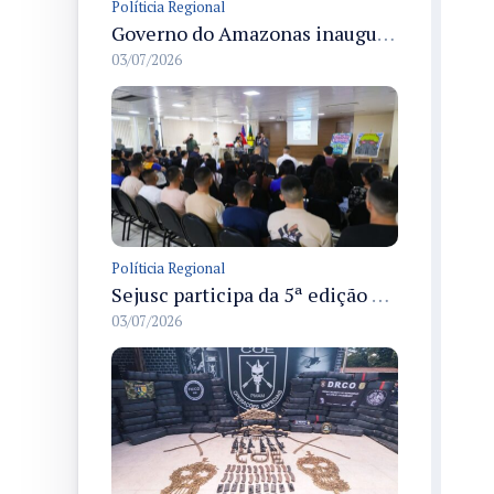
Políticia Regional
Governo do Amazonas inaugura primeiro Castramóvel Fluvial para atendimento veterinário às comunidades ribeirinhas e castração gratuita
03/07/2026
Políticia Regional
Sejusc participa da 5ª edição do Caminhos Literários com foco na cultura hip-hop nas unidades socioeducativas
03/07/2026