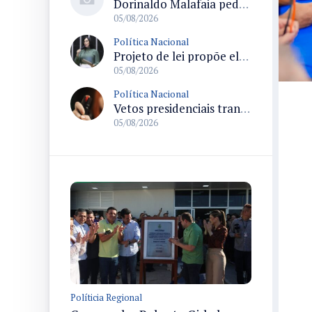
Dorinaldo Malafaia pede vacinação ativa ao Ministério da Saúde para reverter queda na cobertura vacinal no Brasil
05/08/2026
Política Nacional
Projeto de lei propõe elevar para R$ 250 mil limite de isenção do IPI para pessoas com deficiência e autismo
05/08/2026
Política Nacional
Vetos presidenciais trancam a pauta do Congresso com 87 itens pendentes e incluem trechos do Orçamento de 2026
05/08/2026
Políticia Regional