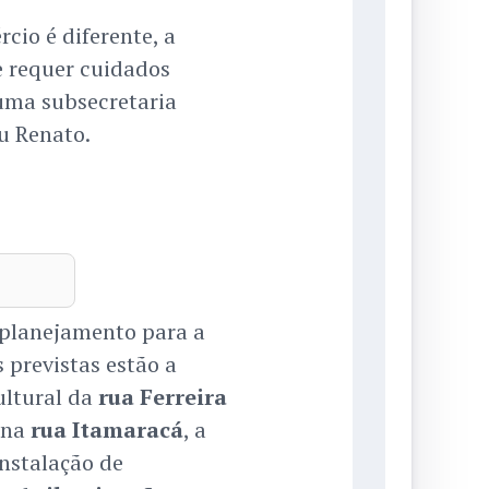
cio é diferente, a
ue requer cuidados
 uma subsecretaria
u Renato.
 planejamento para a
s previstas estão a
ultural da
rua Ferreira
 na
rua Itamaracá
, a
 instalação de