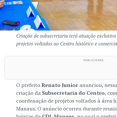
Criação de subsecretaria terá atuação exclusiv
projetos voltados ao Centro histórico e comerci
O prefeito
Renato Junior
anunciou, nessa 
criação da
Subsecretaria do Centro
, com
coordenação de projetos voltados à área h
Manaus. O anúncio ocorreu durante reuniã
lojistas da
CDL Manaus
, na qual o prefe