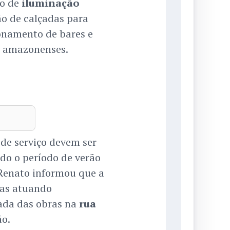
ão de
iluminação
ção de calçadas para
ionamento de bares e
s amazonenses.
 de serviço devem ser
do o período de verão
 Renato informou que a
ras atuando
ada das obras na
rua
ão.