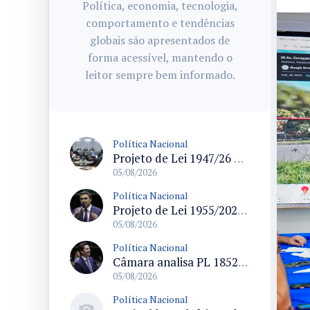
Política, economia, tecnologia,
comportamento e tendências
globais são apresentados de
forma acessível, mantendo o
leitor sempre bem informado.
Política Nacional
Projeto de Lei 1947/26 propõe fim de margens para cartão de crédito e consignado do INSS
05/08/2026
Política Nacional
Projeto de Lei 1955/2026 propõe criação de geração livre de fumo ao restringir venda de vapes a nascidos desde 1º de janeiro de 2009
05/08/2026
Política Nacional
Câmara analisa PL 1852/26 que institui Política Nacional de Gestão de Desempenho e Eficiência para servidores públicos
05/08/2026
Política Nacional