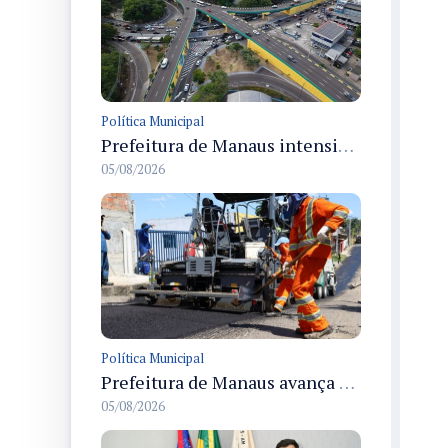
Política Municipal
Prefeitura de Manaus intensifica obras de modernização no viaduto Miguel Arraes para ampliar segurança e acessibilidade na região
05/08/2026
Política Municipal
Prefeitura de Manaus avança com recapeamento no Parque Rio Solimões e cobre cerca de 30 ruas
05/08/2026