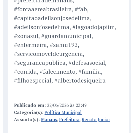
#prefeiturademanaus,
#forcaaereabrasileira, #fab,
#capitaoadeilsonjosedelima,
#adeilsonjosedelima, #lagoadojapiim,
#zonasul, #guardamunicipal,
#enfermeira, #samu192,
#servicomoveldeurgencia,
#segurancapublica, #defesasocial,
#corrida, #falecimento, #familia,
#filhoespecial, #albertodesiqueira
Publicado em:
22/06/2026 às 23:49
Categoria(s):
Política Municipal
Assunto(s):
Manaus
,
Prefeitura
,
Renato Junior