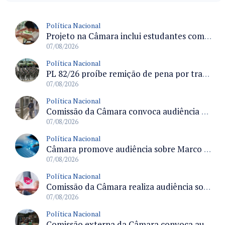
Política Nacional
Projeto na Câmara inclui estudantes com deficiência no regime escolar especial da LDB e estabelece critérios para frequência
07/08/2026
Política Nacional
PL 82/26 proíbe remição de pena por trabalho em funções militares para condenados por crimes contra o Estado Democrático de Direito
07/08/2026
Política Nacional
Comissão da Câmara convoca audiência para discutir misoginia nas escolas e universidades após divulgação de listas misóginas
07/08/2026
Política Nacional
Câmara promove audiência sobre Marco de Fomento à Economia Digital e impactos da inteligência artificial
07/08/2026
Política Nacional
Comissão da Câmara realiza audiência sobre apostas online para medir o tamanho do mercado ilegal
07/08/2026
Política Nacional
Comissão externa da Câmara convoca audiência pública sobre chuvas na Zona da Mata de Minas Gerais e impactos em Juiz de Fora