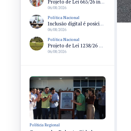
Projeto de Lei 665/26 institui política nacional para prevenção ao transfeminicídio e prevê medidas de proteção e reparação
06/08/2026
Política Nacional
Inclusão digital é posicionada como pilar essencial da reurbanização de favelas e periferias
06/08/2026
Política Nacional
Projeto de Lei 1238/26 propõe validação automática do Cadastro Ambiental Rural para imóveis de até quatro módulos fiscais
06/08/2026
Políticia Regional