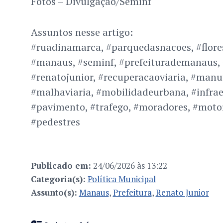
Fotos – Divulgação/Seminf
Assuntos nesse artigo:
#ruadinamarca, #parquedasnacoes, #flores
#manaus, #seminf, #prefeiturademanaus,
#renatojunior, #recuperacaoviaria, #manu
#malhaviaria, #mobilidadeurbana, #infra
#pavimento, #trafego, #moradores, #motori
#pedestres
Publicado em:
24/06/2026 às 13:22
Categoria(s):
Política Municipal
Assunto(s):
Manaus
,
Prefeitura
,
Renato Junior