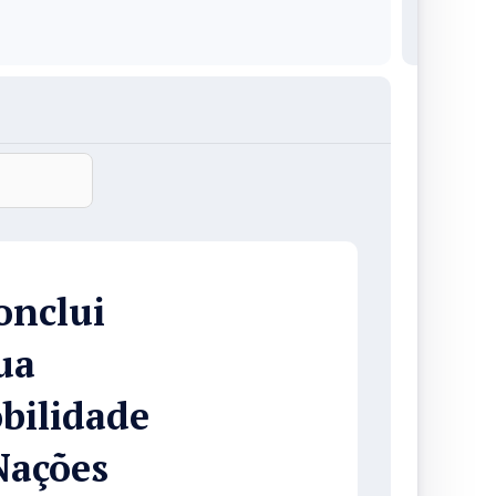
onclui
ua
bilidade
Nações