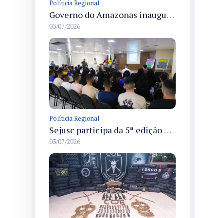
Políticia Regional
Governo do Amazonas inaugura primeiro Castramóvel Fluvial para atendimento veterinário às comunidades ribeirinhas e castração gratuita
03/07/2026
Políticia Regional
Sejusc participa da 5ª edição do Caminhos Literários com foco na cultura hip-hop nas unidades socioeducativas
03/07/2026