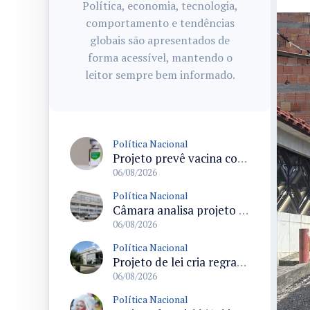
Política, economia, tecnologia,
comportamento e tendências
globais são apresentados de
forma acessível, mantendo o
leitor sempre bem informado.
Política Nacional
Projeto prevê vacina contra HPV obrigatória e testes moleculares para rastreamento do câncer do colo do útero
06/08/2026
Política Nacional
Câmara analisa projeto que cria Política Nacional de Qualificação e Valorização da Preceptoria na Residência Médica
06/08/2026
Política Nacional
Projeto de lei cria regras para punir litigância abusiva reversa e integrar sistemas do Judiciário
06/08/2026
Política Nacional