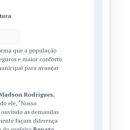
tura
forma que a população
eguros e maior conforto
municipal para avançar
Madson Rodrigues
,
do ele, “Nosso
, ouvindo as demandas
mente façam diferença
o do prefeito
Renato