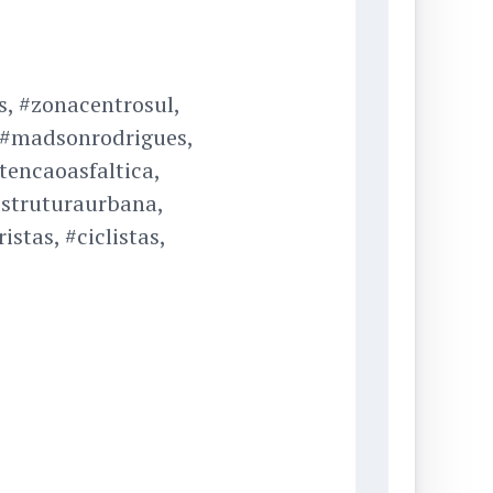
, #zonacentrosul,
 #madsonrodrigues,
tencaoasfaltica,
estruturaurbana,
stas, #ciclistas,