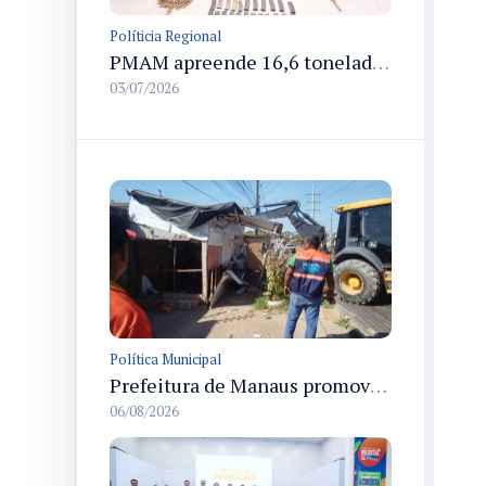
Políticia Regional
PMAM apreende 16,6 toneladas de entorpecentes e registra aumento nas prisões em flagrante e nas capturas de foragidos no primeiro semestre de 2026
03/07/2026
Política Municipal
Prefeitura de Manaus promove demolição administrativa de cinco estruturas que ocupavam calçada pública
06/08/2026