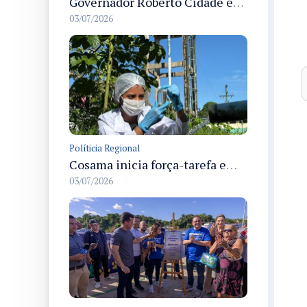
Governador Roberto Cidade entrega readequação do ambulatório da FCecon e amplia capacidade de atendimento oncológico em Manaus
03/07/2026
Políticia Regional
Cosama inicia força-tarefa em Anamã para fortalecer abastecimento de água e segurança hídrica da população
03/07/2026