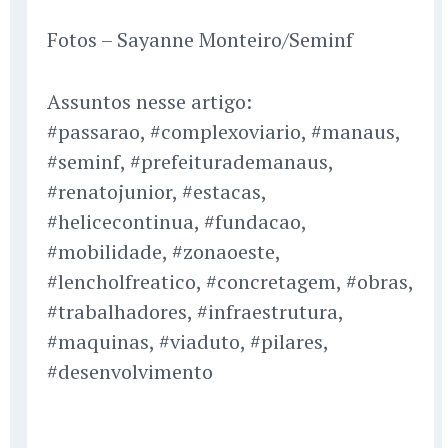
Fotos – Sayanne Monteiro/Seminf
Assuntos nesse artigo:
#passarao, #complexoviario, #manaus,
#seminf, #prefeiturademanaus,
#renatojunior, #estacas,
#helicecontinua, #fundacao,
#mobilidade, #zonaoeste,
#lencholfreatico, #concretagem, #obras,
#trabalhadores, #infraestrutura,
#maquinas, #viaduto, #pilares,
#desenvolvimento