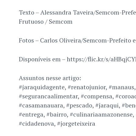
Texto – Alessandra Taveira/Semcom-Prefei
Frutuoso / Semcom
Fotos – Carlos Oliveira/Semcom-Prefeito 
Disponíveis em – https://flic.kr/s/aHBqjC
Assuntos nesse artigo:
#jaraquidagente, #renatojunior, #manaus,
#segurancaalimentar, #compensa, #coroad
#casamanauara, #pescado, #jaraqui, #bene
#entrega, #bairro, #culinariaamazonense, 
#cidadenova, #jorgeteixeira