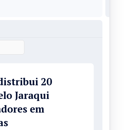
distribui 20
elo Jaraqui
adores em
as