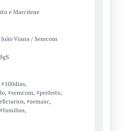
to e Marcilene
e João Viana / Semcom
YBgS
 #100dias,
o, #semcom, #prefeito,
ficiarios, #semasc,
#familias,