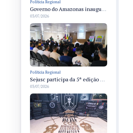
Políticia Regional
Governo do Amazonas inaugura primeiro Castramóvel Fluvial para atendimento veterinário às comunidades ribeirinhas e castração gratuita
03/07/2026
Políticia Regional
Sejusc participa da 5ª edição do Caminhos Literários com foco na cultura hip-hop nas unidades socioeducativas
03/07/2026