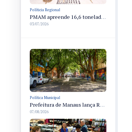
Políticia Regional
PMAM apreende 16,6 toneladas de entorpecentes e registra aumento nas prisões em flagrante e nas capturas de foragidos no primeiro semestre de 2026
03/07/2026
Política Municipal
Prefeitura de Manaus lança Rua Gastronômica preservando as 17 árvores da Ferreira Pena no Centro
07/08/2026