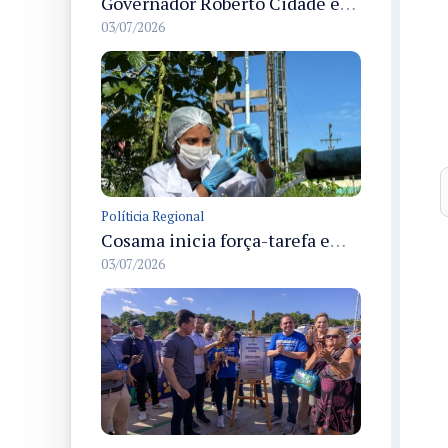
Governador Roberto Cidade entrega readequação do ambulatório da FCecon e amplia capacidade de atendimento oncológico em Manaus
03/07/2026
Políticia Regional
Cosama inicia força-tarefa em Anamã para fortalecer abastecimento de água e segurança hídrica da população
03/07/2026