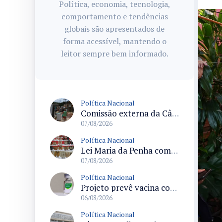
Política, economia, tecnologia,
comportamento e tendências
globais são apresentados de
forma acessível, mantendo o
leitor sempre bem informado.
Política Nacional
Comissão externa da Câmara convoca audiência pública sobre chuvas na Zona da Mata de Minas Gerais e impactos em Juiz de Fora
07/08/2026
Política Nacional
Lei Maria da Penha completa 20 anos consolidada como norma de proteção e medidas protetivas no Brasil
07/08/2026
Política Nacional
Projeto prevê vacina contra HPV obrigatória e testes moleculares para rastreamento do câncer do colo do útero
06/08/2026
Política Nacional