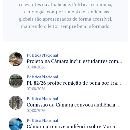
relevantes da atualidade. Política, economia,
tecnologia, comportamento e tendências
globais são apresentados de forma acessível,
mantendo o leitor sempre bem informado.
Política Nacional
Projeto na Câmara inclui estudantes com deficiência no regime escolar especial da LDB e estabelece critérios para frequência
07/08/2026
Política Nacional
PL 82/26 proíbe remição de pena por trabalho em funções militares para condenados por crimes contra o Estado Democrático de Direito
07/08/2026
Política Nacional
Comissão da Câmara convoca audiência para discutir misoginia nas escolas e universidades após divulgação de listas misóginas
07/08/2026
Política Nacional
Câmara promove audiência sobre Marco de Fomento à Economia Digital e impactos da inteligência artificial