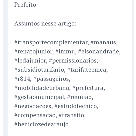
Prefeito
Assuntos nesse artigo:
#transportecomplementar, #manaus,
#renatojunior, #immu, #elsonandrade,
#ledajunior, #permissionarios,
#subsidiotarifario, #tarifatecnica,
#r814, #passageiros,
#mobilidadeurbana, #prefeitura,
#gestaomunicipal, #reuniao,
#negociacoes, #estudotecnico,
#compensacao, #transito,
#beniciozedearaujo