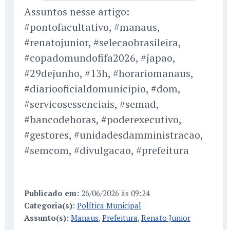
Assuntos nesse artigo:
#pontofacultativo, #manaus,
#renatojunior, #selecaobrasileira,
#copadomundofifa2026, #japao,
#29dejunho, #13h, #horariomanaus,
#diariooficialdomunicipio, #dom,
#servicosessenciais, #semad,
#bancodehoras, #poderexecutivo,
#gestores, #unidadesdamministracao,
#semcom, #divulgacao, #prefeitura
Publicado em:
26/06/2026 às 09:24
Categoria(s):
Política Municipal
Assunto(s):
Manaus
,
Prefeitura
,
Renato Junior