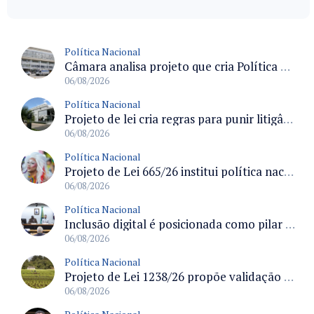
Política Nacional
Câmara analisa projeto que cria Política Nacional de Qualificação e Valorização da Preceptoria na Residência Médica
06/08/2026
Política Nacional
Projeto de lei cria regras para punir litigância abusiva reversa e integrar sistemas do Judiciário
06/08/2026
Política Nacional
Projeto de Lei 665/26 institui política nacional para prevenção ao transfeminicídio e prevê medidas de proteção e reparação
06/08/2026
Política Nacional
Inclusão digital é posicionada como pilar essencial da reurbanização de favelas e periferias
06/08/2026
Política Nacional
Projeto de Lei 1238/26 propõe validação automática do Cadastro Ambiental Rural para imóveis de até quatro módulos fiscais
06/08/2026