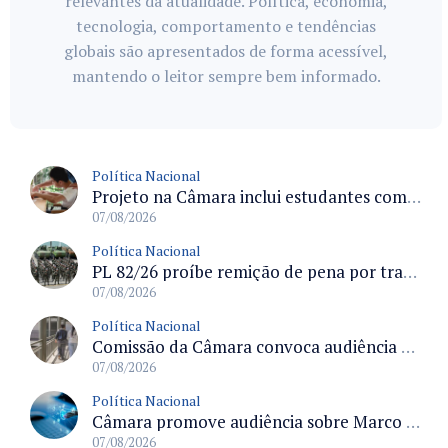
relevantes da atualidade. Política, economia,
tecnologia, comportamento e tendências
globais são apresentados de forma acessível,
mantendo o leitor sempre bem informado.
Política Nacional
Projeto na Câmara inclui estudantes com deficiência no regime escolar especial da LDB e estabelece critérios para frequência
07/08/2026
Política Nacional
PL 82/26 proíbe remição de pena por trabalho em funções militares para condenados por crimes contra o Estado Democrático de Direito
07/08/2026
Política Nacional
Comissão da Câmara convoca audiência para discutir misoginia nas escolas e universidades após divulgação de listas misóginas
07/08/2026
Política Nacional
Câmara promove audiência sobre Marco de Fomento à Economia Digital e impactos da inteligência artificial
07/08/2026