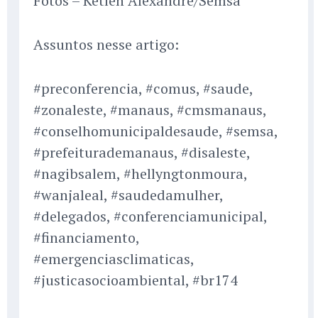
Fotos – Ketlen Alexandre/Semsa
Assuntos nesse artigo:
#preconferencia, #comus, #saude,
#zonaleste, #manaus, #cmsmanaus,
#conselhomunicipaldesaude, #semsa,
#prefeiturademanaus, #disaleste,
#nagibsalem, #hellyngtonmoura,
#wanjaleal, #saudedamulher,
#delegados, #conferenciamunicipal,
#financiamento,
#emergenciasclimaticas,
#justicasocioambiental, #br174