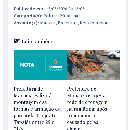
Publicado em:
15/05/2026 às 16:05
Categoria(s):
Política Municipal
Assunto(s):
Manaus
,
Prefeitura
,
Renato Junior
Leia também:
Prefeitura de
Prefeitura de
Manaus realizará
Manaus recupera
montagem das
rede de drenagem
formas e armação da
na rua Roma após
passarela Torquato
rompimento
Tapajós entre 29 e
causado pelas
31/5
chuvas