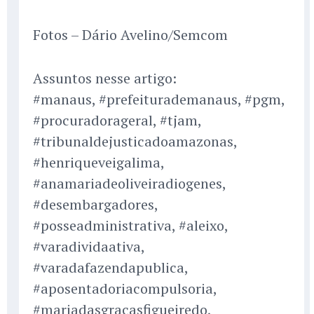
Fotos – Dário Avelino/Semcom
Assuntos nesse artigo:
#manaus, #prefeiturademanaus, #pgm,
#procuradorageral, #tjam,
#tribunaldejusticadoamazonas,
#henriqueveigalima,
#anamariadeoliveiradiogenes,
#desembargadores,
#posseadministrativa, #aleixo,
#varadividaativa,
#varadafazendapublica,
#aposentadoriacompulsoria,
#mariadasgracasfigueiredo,