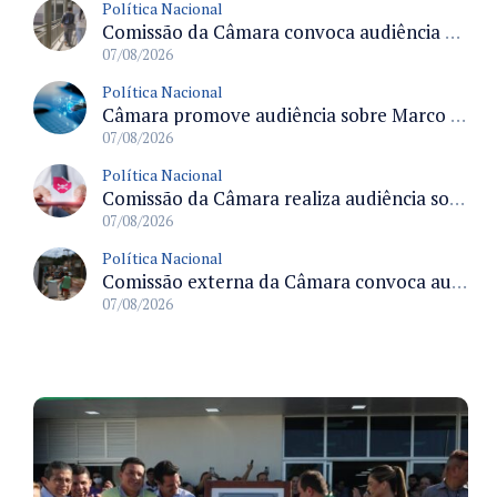
Política Nacional
Comissão da Câmara convoca audiência para discutir misoginia nas escolas e universidades após divulgação de listas misóginas
07/08/2026
Política Nacional
Câmara promove audiência sobre Marco de Fomento à Economia Digital e impactos da inteligência artificial
07/08/2026
Política Nacional
Comissão da Câmara realiza audiência sobre apostas online para medir o tamanho do mercado ilegal
07/08/2026
Política Nacional
Comissão externa da Câmara convoca audiência pública sobre chuvas na Zona da Mata de Minas Gerais e impactos em Juiz de Fora
07/08/2026