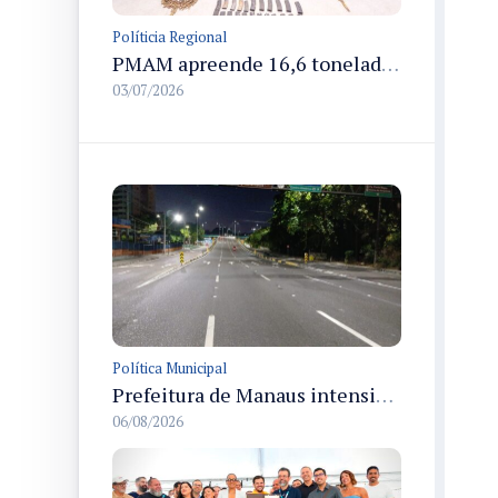
Políticia Regional
PMAM apreende 16,6 toneladas de entorpecentes e registra aumento nas prisões em flagrante e nas capturas de foragidos no primeiro semestre de 2026
03/07/2026
Política Municipal
Prefeitura de Manaus intensifica sinalização viária em diversos bairros para organizar o trânsito e reduzir sinistros
06/08/2026