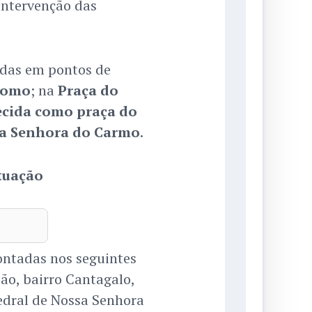
intervenção das
adas em pontos de
romo
; na
Praça do
ecida como praça do
sa Senhora do Carmo
.
atuação
ontadas nos seguintes
ão, bairro Cantagalo,
edral de Nossa Senhora