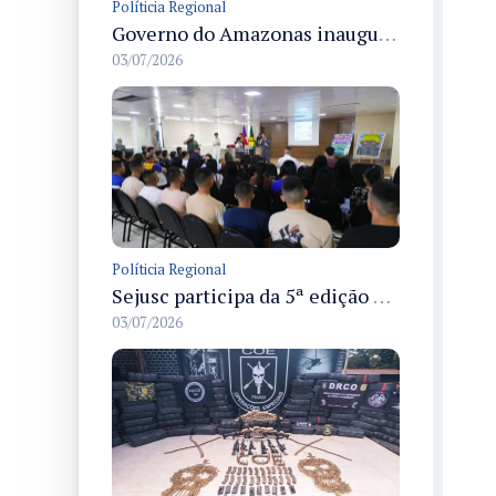
Políticia Regional
Governo do Amazonas inaugura primeiro Castramóvel Fluvial para atendimento veterinário às comunidades ribeirinhas e castração gratuita
03/07/2026
Políticia Regional
Sejusc participa da 5ª edição do Caminhos Literários com foco na cultura hip-hop nas unidades socioeducativas
03/07/2026