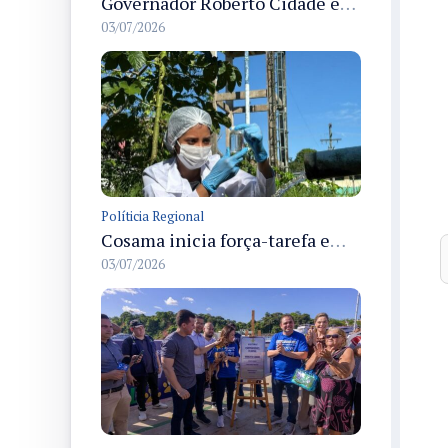
Governador Roberto Cidade entrega readequação do ambulatório da FCecon e amplia capacidade de atendimento oncológico em Manaus
03/07/2026
Políticia Regional
Cosama inicia força-tarefa em Anamã para fortalecer abastecimento de água e segurança hídrica da população
03/07/2026