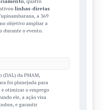
liciamento
, quatro
ativou
linhas-diretas
 Tupinambarana, a 369
o objetivo ampliar a
 durante o evento.
co (DAL) da PMAM,
ura foi planejada para
 e otimizar o emprego
undo ele, a ação visa
oubos, e garantir