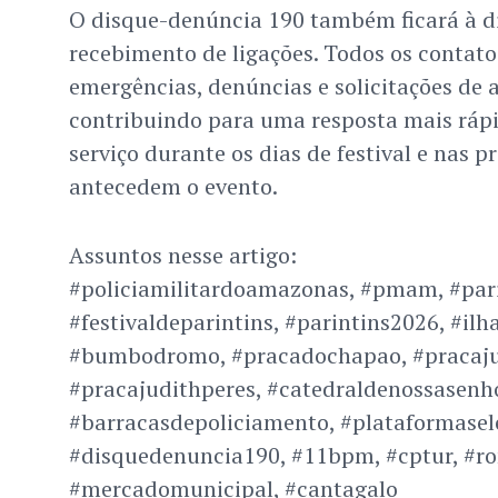
O disque-denúncia 190 também ficará à d
recebimento de ligações. Todos os contato
emergências, denúncias e solicitações de a
contribuindo para uma resposta mais rápi
serviço durante os dias de festival e nas 
antecedem o evento.
Assuntos nesse artigo:
#policiamilitardoamazonas, #pmam, #pari
#festivaldeparintins, #parintins2026, #i
#bumbodromo, #pracadochapao, #pracaju
#pracajudithperes, #catedraldenossasen
#barracasdepoliciamento, #plataformasele
#disquedenuncia190, #11bpm, #cptur, #r
#mercadomunicipal, #cantagalo