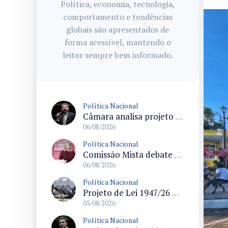
Política, economia, tecnologia,
comportamento e tendências
globais são apresentados de
forma acessível, mantendo o
leitor sempre bem informado.
Política Nacional
Câmara analisa projeto que autoriza policiais civis embarcarem armados em aeronaves civis mediante regras
06/08/2026
Política Nacional
Comissão Mista debate financiamento da educação infantil e desafios do Fundeb e do CAQ na oferta de creches
06/08/2026
Política Nacional
Projeto de Lei 1947/26 propõe fim de margens para cartão de crédito e consignado do INSS
05/08/2026
Política Nacional