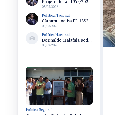
Projeto de Lei 1955/2026 propõe criação de geração livre de fumo ao restringir venda de vapes a nascidos desde 1º de janeiro de 2009
05/08/2026
Política Nacional
Câmara analisa PL 1852/26 que institui Política Nacional de Gestão de Desempenho e Eficiência para servidores públicos
05/08/2026
Política Nacional
Dorinaldo Malafaia pede vacinação ativa ao Ministério da Saúde para reverter queda na cobertura vacinal no Brasil
05/08/2026
Políticia Regional