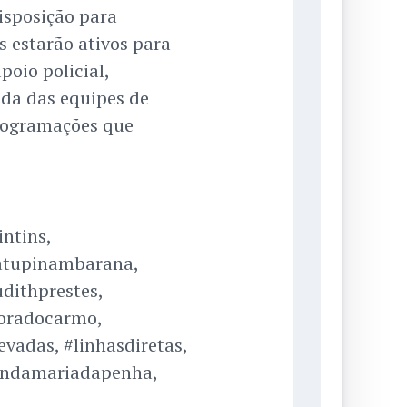
isposição para
s estarão ativos para
poio policial,
da das equipes de
programações que
ntins,
lhatupinambarana,
dithprestes,
horadocarmo,
vadas, #linhasdiretas,
ondamariadapenha,