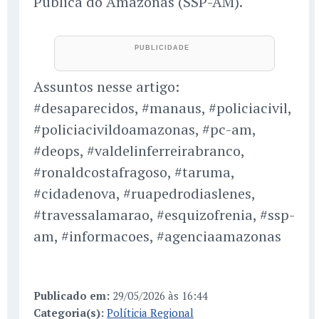
Pública do Amazonas (SSP-AM).
Assuntos nesse artigo:
#desaparecidos, #manaus, #policiacivil,
#policiacivildoamazonas, #pc-am,
#deops, #valdelinferreirabranco,
#ronaldcostafragoso, #taruma,
#cidadenova, #ruapedrodiaslenes,
#travessalamarao, #esquizofrenia, #ssp-
am, #informacoes, #agenciaamazonas
Publicado em:
29/05/2026 às 16:44
Categoria(s):
Políticia Regional