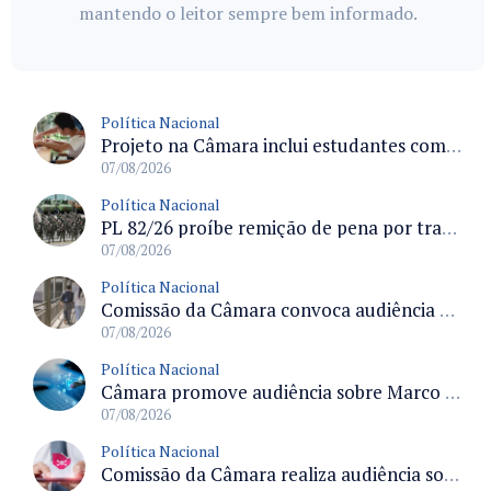
mantendo o leitor sempre bem informado.
Política Nacional
Projeto na Câmara inclui estudantes com deficiência no regime escolar especial da LDB e estabelece critérios para frequência
07/08/2026
Política Nacional
PL 82/26 proíbe remição de pena por trabalho em funções militares para condenados por crimes contra o Estado Democrático de Direito
07/08/2026
Política Nacional
Comissão da Câmara convoca audiência para discutir misoginia nas escolas e universidades após divulgação de listas misóginas
07/08/2026
Política Nacional
Câmara promove audiência sobre Marco de Fomento à Economia Digital e impactos da inteligência artificial
07/08/2026
Política Nacional
Comissão da Câmara realiza audiência sobre apostas online para medir o tamanho do mercado ilegal