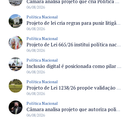
Câmara analisa projeto que cria Política Nacional de Qualificação e Valorização da Preceptoria na Residência Médica
06/08/2026
Política Nacional
Projeto de lei cria regras para punir litigância abusiva reversa e integrar sistemas do Judiciário
06/08/2026
Política Nacional
Projeto de Lei 665/26 institui política nacional para prevenção ao transfeminicídio e prevê medidas de proteção e reparação
06/08/2026
Política Nacional
Inclusão digital é posicionada como pilar essencial da reurbanização de favelas e periferias
06/08/2026
Política Nacional
Projeto de Lei 1238/26 propõe validação automática do Cadastro Ambiental Rural para imóveis de até quatro módulos fiscais
06/08/2026
Política Nacional
Câmara analisa projeto que autoriza policiais civis embarcarem armados em aeronaves civis mediante regras
06/08/2026