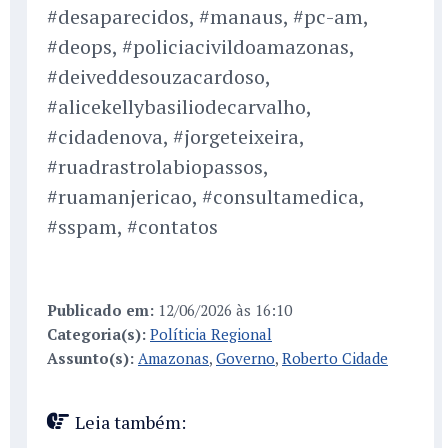
#desaparecidos, #manaus, #pc-am,
#deops, #policiacivildoamazonas,
#deiveddesouzacardoso,
#alicekellybasiliodecarvalho,
#cidadenova, #jorgeteixeira,
#ruadrastrolabiopassos,
#ruamanjericao, #consultamedica,
#sspam, #contatos
Publicado em:
12/06/2026 às 16:10
Categoria(s):
Políticia Regional
Assunto(s):
Amazonas
,
Governo
,
Roberto Cidade
Leia também: