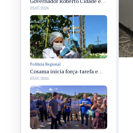
Governador Roberto Cidade entrega readequação do ambulatório da FCecon e amplia capacidade de atendimento oncológico em Manaus
03/07/2026
Políticia Regional
Cosama inicia força-tarefa em Anamã para fortalecer abastecimento de água e segurança hídrica da população
03/07/2026