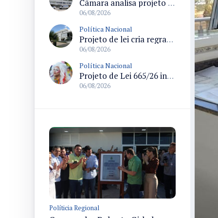
Câmara analisa projeto que cria Política Nacional de Qualificação e Valorização da Preceptoria na Residência Médica
06/08/2026
Política Nacional
Projeto de lei cria regras para punir litigância abusiva reversa e integrar sistemas do Judiciário
06/08/2026
Política Nacional
Projeto de Lei 665/26 institui política nacional para prevenção ao transfeminicídio e prevê medidas de proteção e reparação
06/08/2026
Políticia Regional