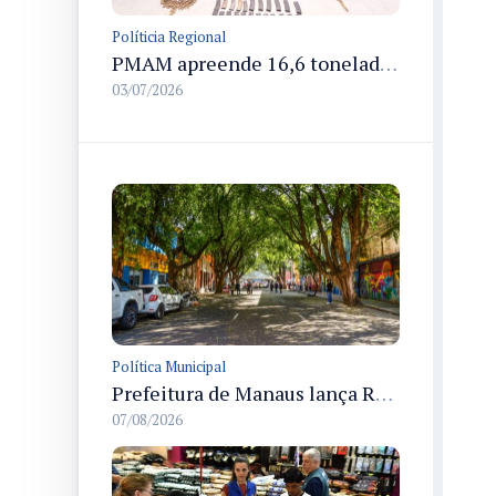
Políticia Regional
PMAM apreende 16,6 toneladas de entorpecentes e registra aumento nas prisões em flagrante e nas capturas de foragidos no primeiro semestre de 2026
03/07/2026
Política Municipal
Prefeitura de Manaus lança Rua Gastronômica preservando as 17 árvores da Ferreira Pena no Centro
07/08/2026