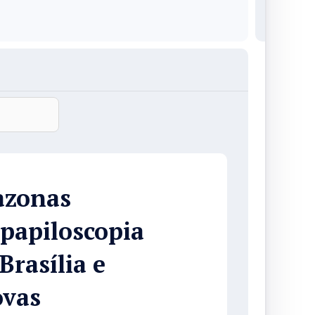
azonas
 papiloscopia
rasília e
ovas