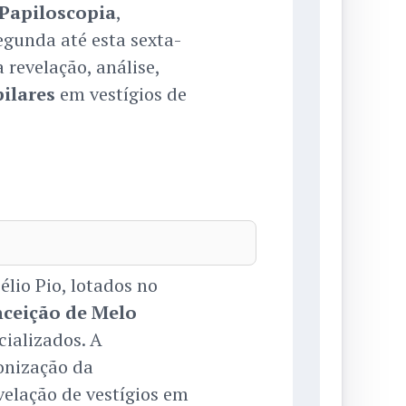
Papiloscopia
,
segunda até esta sexta-
 revelação, análise,
ilares
em vestígios de
lio Pio, lotados no
nceição de Melo
cializados. A
onização da
velação de vestígios em