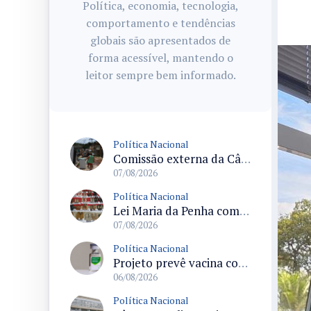
Política, economia, tecnologia,
comportamento e tendências
globais são apresentados de
forma acessível, mantendo o
leitor sempre bem informado.
Política Nacional
Comissão externa da Câmara convoca audiência pública sobre chuvas na Zona da Mata de Minas Gerais e impactos em Juiz de Fora
07/08/2026
Política Nacional
Lei Maria da Penha completa 20 anos consolidada como norma de proteção e medidas protetivas no Brasil
07/08/2026
Política Nacional
Projeto prevê vacina contra HPV obrigatória e testes moleculares para rastreamento do câncer do colo do útero
06/08/2026
Política Nacional