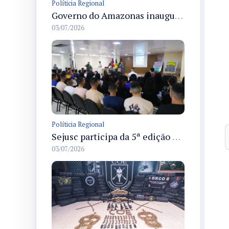
Políticia Regional
Governo do Amazonas inaugura primeiro Castramóvel Fluvial para atendimento veterinário às comunidades ribeirinhas e castração gratuita
03/07/2026
Políticia Regional
Sejusc participa da 5ª edição do Caminhos Literários com foco na cultura hip-hop nas unidades socioeducativas
03/07/2026