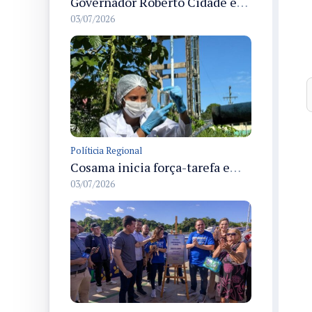
Governador Roberto Cidade entrega readequação do ambulatório da FCecon e amplia capacidade de atendimento oncológico em Manaus
03/07/2026
Políticia Regional
Cosama inicia força-tarefa em Anamã para fortalecer abastecimento de água e segurança hídrica da população
03/07/2026