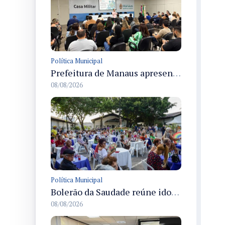
Política Municipal
Prefeitura de Manaus apresenta Plano de Integridade da CGM e qualifica servidores para governança e conformidade no biênio 2027-2028
08/08/2026
Política Municipal
Bolerão da Saudade reúne idosos em Dia dos Pais promovido pela Fundação Dr. Thomas em Manaus
08/08/2026