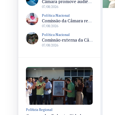
Câmara promove audiência sobre Marco de Fomento à Economia Digital e impactos da inteligência artificial
07/08/2026
Política Nacional
Comissão da Câmara realiza audiência sobre apostas online para medir o tamanho do mercado ilegal
07/08/2026
Política Nacional
Comissão externa da Câmara convoca audiência pública sobre chuvas na Zona da Mata de Minas Gerais e impactos em Juiz de Fora
07/08/2026
Políticia Regional