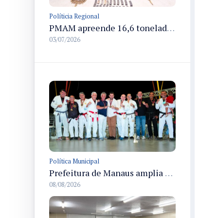
Políticia Regional
PMAM apreende 16,6 toneladas de entorpecentes e registra aumento nas prisões em flagrante e nas capturas de foragidos no primeiro semestre de 2026
03/07/2026
Política Municipal
Prefeitura de Manaus amplia apoio aos atletas de 100 para 150 beneficiados a partir do próximo ano
08/08/2026