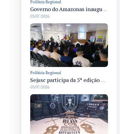
Políticia Regional
Governo do Amazonas inaugura primeiro Castramóvel Fluvial para atendimento veterinário às comunidades ribeirinhas e castração gratuita
03/07/2026
Políticia Regional
Sejusc participa da 5ª edição do Caminhos Literários com foco na cultura hip-hop nas unidades socioeducativas
03/07/2026