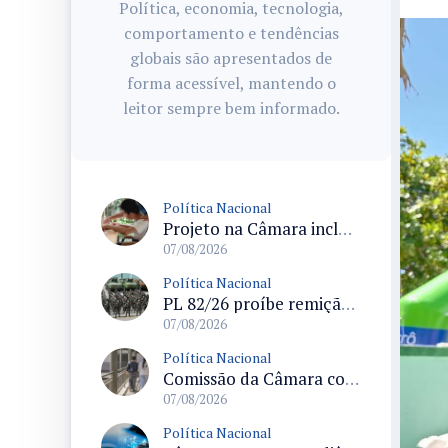
Política, economia, tecnologia,
comportamento e tendências
globais são apresentados de
forma acessível, mantendo o
leitor sempre bem informado.
Política Nacional
Projeto na Câmara inclui estudantes com deficiência no regime escolar especial da LDB e estabelece critérios para frequência
07/08/2026
Política Nacional
PL 82/26 proíbe remição de pena por trabalho em funções militares para condenados por crimes contra o Estado Democrático de Direito
07/08/2026
Política Nacional
Comissão da Câmara convoca audiência para discutir misoginia nas escolas e universidades após divulgação de listas misóginas
07/08/2026
Política Nacional