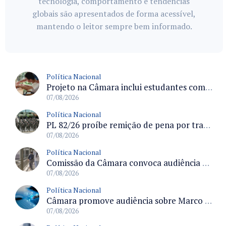
tecnologia, comportamento e tendências
globais são apresentados de forma acessível,
mantendo o leitor sempre bem informado.
Política Nacional
Projeto na Câmara inclui estudantes com deficiência no regime escolar especial da LDB e estabelece critérios para frequência
07/08/2026
Política Nacional
PL 82/26 proíbe remição de pena por trabalho em funções militares para condenados por crimes contra o Estado Democrático de Direito
07/08/2026
Política Nacional
Comissão da Câmara convoca audiência para discutir misoginia nas escolas e universidades após divulgação de listas misóginas
07/08/2026
Política Nacional
Câmara promove audiência sobre Marco de Fomento à Economia Digital e impactos da inteligência artificial
07/08/2026