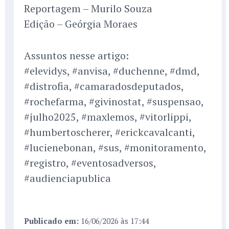
Reportagem – Murilo Souza
Edição – Geórgia Moraes
Assuntos nesse artigo:
#elevidys, #anvisa, #duchenne, #dmd,
#distrofia, #camaradosdeputados,
#rochefarma, #givinostat, #suspensao,
#julho2025, #maxlemos, #vitorlippi,
#humbertoscherer, #erickcavalcanti,
#lucienebonan, #sus, #monitoramento,
#registro, #eventosadversos,
#audienciapublica
Publicado em:
16/06/2026 às 17:44