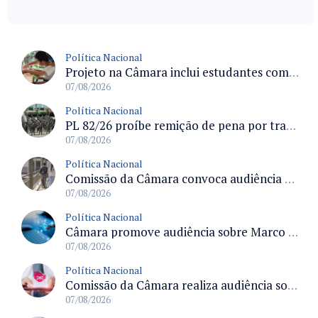
Política Nacional
Projeto na Câmara inclui estudantes com deficiência no regime escolar especial da LDB e estabelece critérios para frequência
07/08/2026
Política Nacional
PL 82/26 proíbe remição de pena por trabalho em funções militares para condenados por crimes contra o Estado Democrático de Direito
07/08/2026
Política Nacional
Comissão da Câmara convoca audiência para discutir misoginia nas escolas e universidades após divulgação de listas misóginas
07/08/2026
Política Nacional
Câmara promove audiência sobre Marco de Fomento à Economia Digital e impactos da inteligência artificial
07/08/2026
Política Nacional
Comissão da Câmara realiza audiência sobre apostas online para medir o tamanho do mercado ilegal
07/08/2026