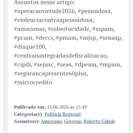
Assuntos nesse artigo:
#operacaovirtude2026, #pessoidosa,
#violenciacontraapessoidosa,
#amazonas, #robertocidade, #sspam,
#pcam, #decci, #pmam, #mjsp, #senasp,
#disque100,
#centraisintegradasdefiscalizacao,
#cipdi, #sejusc, #seas, #dpeam, #mpam,
#segurancapresente60plus,
#microcredito
Publicado em:
15/06/2026 às 15:49
Categoria(s):
Políticia Regional
Assunto(s):
Amazonas
,
Governo
,
Roberto Cidade