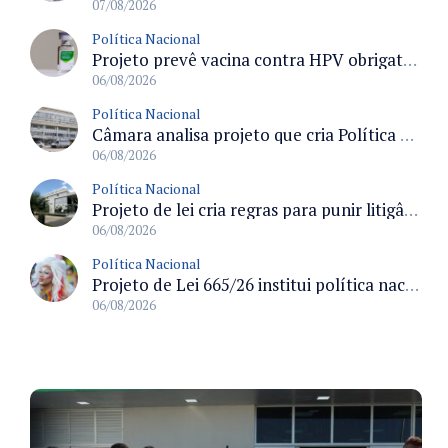
07/08/2026
Política Nacional
Projeto prevê vacina contra HPV obrigatória e testes moleculares para rastreamento do câncer do colo do útero
06/08/2026
Política Nacional
Câmara analisa projeto que cria Política Nacional de Qualificação e Valorização da Preceptoria na Residência Médica
06/08/2026
Política Nacional
Projeto de lei cria regras para punir litigância abusiva reversa e integrar sistemas do Judiciário
06/08/2026
Política Nacional
Projeto de Lei 665/26 institui política nacional para prevenção ao transfeminicídio e prevê medidas de proteção e reparação
06/08/2026