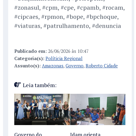
#zonasul, #cpm, #cpe, #cpamb, #rocam,
#cipcaes, #rpmon, #bope, #bpchoque,
#viaturas, #patrulhamento, #denuncia
Publicado em:
26/06/2026 às 10:47
Categoria(s):
Políticia Regional
Assunto(s):
Amazonas
,
Governo
,
Roberto Cidade
Leia também:
Governo do
Idam orienta