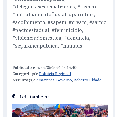
#delegaciasespecializadas, #deccm,
#patrulhamentofluvial, #parintins,
#acolhimento, #sapem, #cream, #samic,
#pactoestadual, #feminicidio,
#violenciadomestica, #denuncia,
#segurancapublica, #manaus
Publicado em:
02/06/2026 às 13:40
Categoria(s):
Políticia Regional
Assunto(s):
Amazonas
,
Governo
,
Roberto Cidade
Leia também: