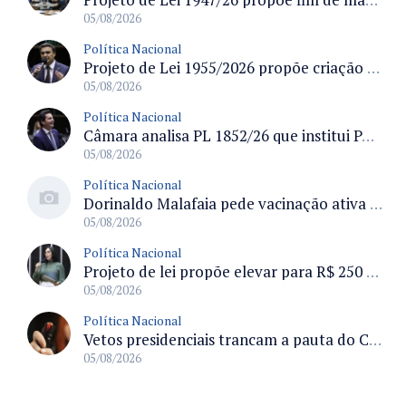
05/08/2026
Política Nacional
Projeto de Lei 1955/2026 propõe criação de geração livre de fumo ao restringir venda de vapes a nascidos desde 1º de janeiro de 2009
05/08/2026
Política Nacional
Câmara analisa PL 1852/26 que institui Política Nacional de Gestão de Desempenho e Eficiência para servidores públicos
05/08/2026
Política Nacional
Dorinaldo Malafaia pede vacinação ativa ao Ministério da Saúde para reverter queda na cobertura vacinal no Brasil
05/08/2026
Política Nacional
Projeto de lei propõe elevar para R$ 250 mil limite de isenção do IPI para pessoas com deficiência e autismo
05/08/2026
Política Nacional
Vetos presidenciais trancam a pauta do Congresso com 87 itens pendentes e incluem trechos do Orçamento de 2026
05/08/2026