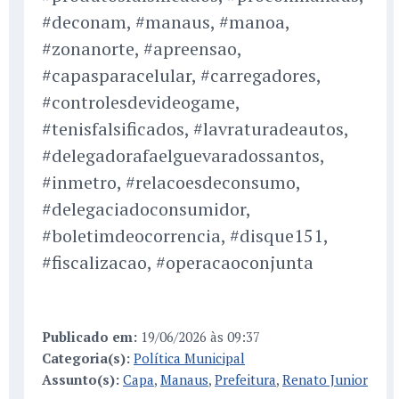
#deconam, #manaus, #manoa,
#zonanorte, #apreensao,
#capasparacelular, #carregadores,
#controlesdevideogame,
#tenisfalsificados, #lavraturadeautos,
#delegadorafaelguevaradossantos,
#inmetro, #relacoesdeconsumo,
#delegaciadoconsumidor,
#boletimdeocorrencia, #disque151,
#fiscalizacao, #operacaoconjunta
Publicado em:
19/06/2026 às 09:37
Categoria(s):
Política Municipal
Assunto(s):
Capa
,
Manaus
,
Prefeitura
,
Renato Junior