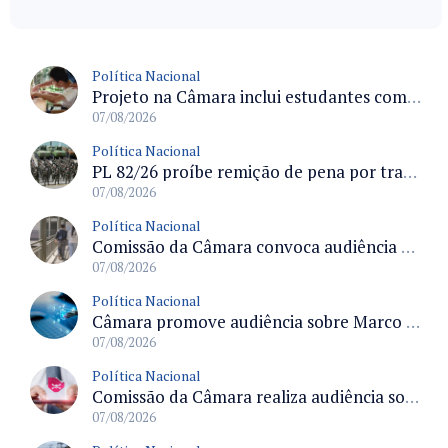
Política Nacional
Projeto na Câmara inclui estudantes com deficiência no regime escolar especial da LDB e estabelece critérios para frequência
07/08/2026
Política Nacional
PL 82/26 proíbe remição de pena por trabalho em funções militares para condenados por crimes contra o Estado Democrático de Direito
07/08/2026
Política Nacional
Comissão da Câmara convoca audiência para discutir misoginia nas escolas e universidades após divulgação de listas misóginas
07/08/2026
Política Nacional
Câmara promove audiência sobre Marco de Fomento à Economia Digital e impactos da inteligência artificial
07/08/2026
Política Nacional
Comissão da Câmara realiza audiência sobre apostas online para medir o tamanho do mercado ilegal
07/08/2026