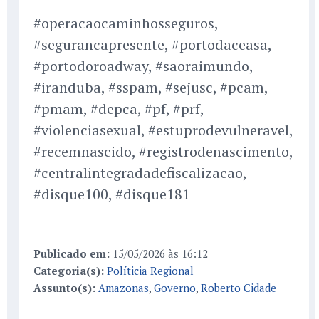
#operacaocaminhosseguros,
#segurancapresente, #portodaceasa,
#portodoroadway, #saoraimundo,
#iranduba, #sspam, #sejusc, #pcam,
#pmam, #depca, #pf, #prf,
#violenciasexual, #estuprodevulneravel,
#recemnascido, #registrodenascimento,
#centralintegradadefiscalizacao,
#disque100, #disque181
Publicado em:
15/05/2026 às 16:12
Categoria(s):
Políticia Regional
Assunto(s):
Amazonas
,
Governo
,
Roberto Cidade