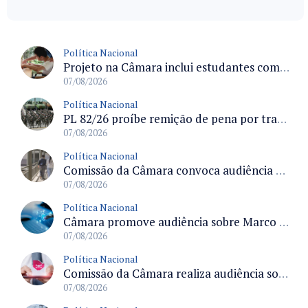
Política Nacional
Projeto na Câmara inclui estudantes com deficiência no regime escolar especial da LDB e estabelece critérios para frequência
07/08/2026
Política Nacional
PL 82/26 proíbe remição de pena por trabalho em funções militares para condenados por crimes contra o Estado Democrático de Direito
07/08/2026
Política Nacional
Comissão da Câmara convoca audiência para discutir misoginia nas escolas e universidades após divulgação de listas misóginas
07/08/2026
Política Nacional
Câmara promove audiência sobre Marco de Fomento à Economia Digital e impactos da inteligência artificial
07/08/2026
Política Nacional
Comissão da Câmara realiza audiência sobre apostas online para medir o tamanho do mercado ilegal
07/08/2026