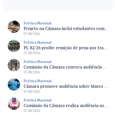
Política Nacional
Projeto na Câmara inclui estudantes com deficiência no regime escolar especial da LDB e estabelece critérios para frequência
07/08/2026
Política Nacional
PL 82/26 proíbe remição de pena por trabalho em funções militares para condenados por crimes contra o Estado Democrático de Direito
07/08/2026
Política Nacional
Comissão da Câmara convoca audiência para discutir misoginia nas escolas e universidades após divulgação de listas misóginas
07/08/2026
Política Nacional
Câmara promove audiência sobre Marco de Fomento à Economia Digital e impactos da inteligência artificial
07/08/2026
Política Nacional
Comissão da Câmara realiza audiência sobre apostas online para medir o tamanho do mercado ilegal
07/08/2026