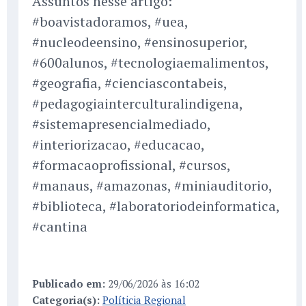
Assuntos nesse artigo:
#boavistadoramos, #uea,
#nucleodeensino, #ensinosuperior,
#600alunos, #tecnologiaemalimentos,
#geografia, #cienciascontabeis,
#pedagogiainterculturalindigena,
#sistemapresencialmediado,
#interiorizacao, #educacao,
#formacaoprofissional, #cursos,
#manaus, #amazonas, #miniauditorio,
#biblioteca, #laboratoriodeinformatica,
#cantina
Publicado em:
29/06/2026 às 16:02
Categoria(s):
Políticia Regional