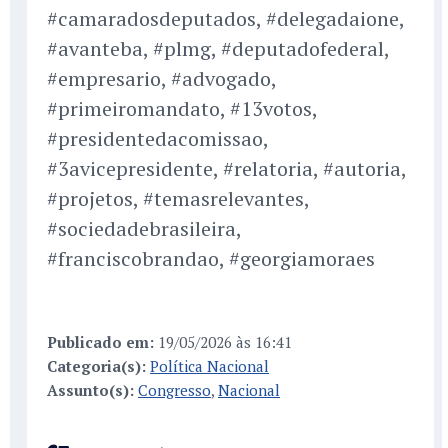
#camaradosdeputados, #delegadaione,
#avanteba, #plmg, #deputadofederal,
#empresario, #advogado,
#primeiromandato, #13votos,
#presidentedacomissao,
#3avicepresidente, #relatoria, #autoria,
#projetos, #temasrelevantes,
#sociedadebrasileira,
#franciscobrandao, #georgiamoraes
Publicado em:
19/05/2026 às 16:41
Categoria(s):
Política Nacional
Assunto(s):
Congresso
,
Nacional