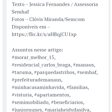
Texto – Jessica Fernandes / Assessoria
Semhaf
Fotos – Clóvis Miranda/Semcom
Disponíveis em –
https://flic.kr/s/aHBqjCU1xp
Assuntos nesse artigo:
#morar_melhor_15,
#residencial_carlos_braga, #manaus,
#taruma, #parquedastribos, #semhaf,
#prefeiturademanaus,
#minhacasaminhavida, #familias,
#vistoria, #apartamentos,
#semimobiliado, #beneficiarios,
#juniornunes, #mariaheidydasilva,