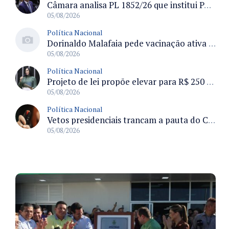
Câmara analisa PL 1852/26 que institui Política Nacional de Gestão de Desempenho e Eficiência para servidores públicos
05/08/2026
Política Nacional
Dorinaldo Malafaia pede vacinação ativa ao Ministério da Saúde para reverter queda na cobertura vacinal no Brasil
05/08/2026
Política Nacional
Projeto de lei propõe elevar para R$ 250 mil limite de isenção do IPI para pessoas com deficiência e autismo
05/08/2026
Política Nacional
Vetos presidenciais trancam a pauta do Congresso com 87 itens pendentes e incluem trechos do Orçamento de 2026
05/08/2026