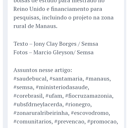
bolsas de estudo para mestrado no
Reino Unido e financiamento para
pesquisas, incluindo o projeto na zona
rural de Manaus.
Texto – Jony Clay Borges / Semsa
Fotos – Marcio Gleyson/ Semsa
Assuntos nesse artigo:
#saudebucal, #santamaria, #manaus,
#semsa, #ministeriodasaude,
#corebrasil, #ufam, #fiocruzamazonia,
#ubsfdrneylacerda, #rionegro,
#zonaruralribeirinha, #escovodromo,
#comunitarios, #prevencao, #promocao,