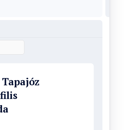
 Tapajóz
ilis
da