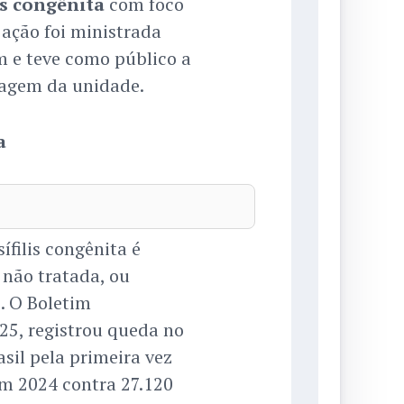
lis congênita
com foco
A ação foi ministrada
m e teve como público a
magem da unidade.
a
 sífilis congênita é
 não tratada, ou
. O Boletim
025, registrou queda no
asil pela primeira vez
em 2024 contra 27.120