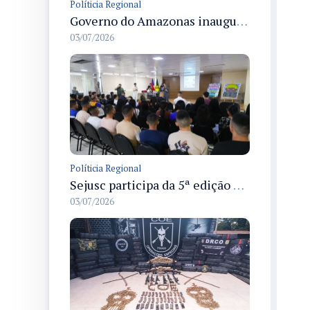
Políticia Regional
Governo do Amazonas inaugura primeiro Castramóvel Fluvial para atendimento veterinário às comunidades ribeirinhas e castração gratuita
03/07/2026
Políticia Regional
Sejusc participa da 5ª edição do Caminhos Literários com foco na cultura hip-hop nas unidades socioeducativas
03/07/2026