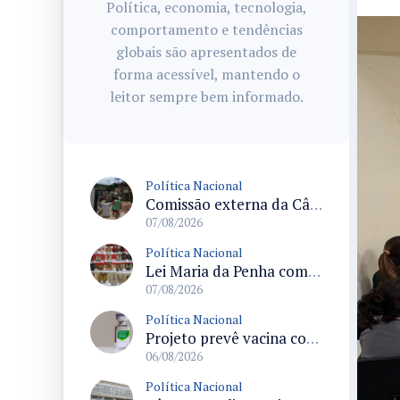
Política, economia, tecnologia,
comportamento e tendências
globais são apresentados de
forma acessível, mantendo o
leitor sempre bem informado.
Política Nacional
Comissão externa da Câmara convoca audiência pública sobre chuvas na Zona da Mata de Minas Gerais e impactos em Juiz de Fora
07/08/2026
Política Nacional
Lei Maria da Penha completa 20 anos consolidada como norma de proteção e medidas protetivas no Brasil
07/08/2026
Política Nacional
Projeto prevê vacina contra HPV obrigatória e testes moleculares para rastreamento do câncer do colo do útero
06/08/2026
Política Nacional