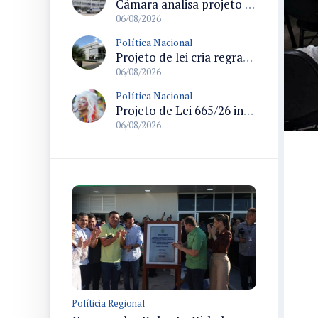
Câmara analisa projeto que cria Política Nacional de Qualificação e Valorização da Preceptoria na Residência Médica
06/08/2026
Política Nacional
Projeto de lei cria regras para punir litigância abusiva reversa e integrar sistemas do Judiciário
06/08/2026
Política Nacional
Projeto de Lei 665/26 institui política nacional para prevenção ao transfeminicídio e prevê medidas de proteção e reparação
06/08/2026
Políticia Regional