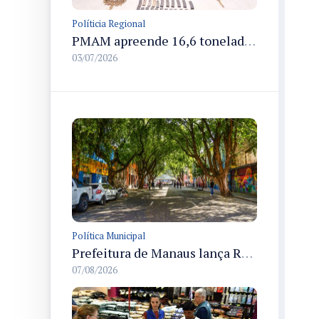
Políticia Regional
PMAM apreende 16,6 toneladas de entorpecentes e registra aumento nas prisões em flagrante e nas capturas de foragidos no primeiro semestre de 2026
03/07/2026
Política Municipal
Prefeitura de Manaus lança Rua Gastronômica preservando as 17 árvores da Ferreira Pena no Centro
07/08/2026