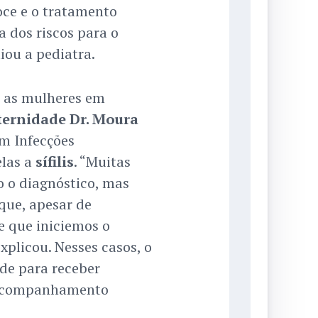
oce e o tratamento
 dos riscos para o
iou a pediatra.
s as mulheres em
ernidade Dr. Moura
m Infecções
elas a
sífilis
. “Muitas
o o diagnóstico, mas
ue, apesar de
e que iniciemos o
plicou. Nesses casos, o
de para receber
 acompanhamento