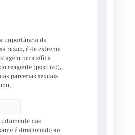
 a importância da
sa razão, é de extrema
stagem para sífilis
do reagente (positivo),
uas parcerias sexuais
rmou.
atuitamente nas
xame é direcionado ao