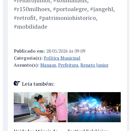
#renatojunior, #soumanaus,
#r150milhoes, #portoalegre, #jangehl,
#retrofit, #patrimoniohistorico,
#mobilidade
Publicado em:
28/05/2026 às 09:09
Categoria(s):
Política Municipal
Assunto(s):
Manaus
,
Prefeitura
,
Renato Junior
Leia também: