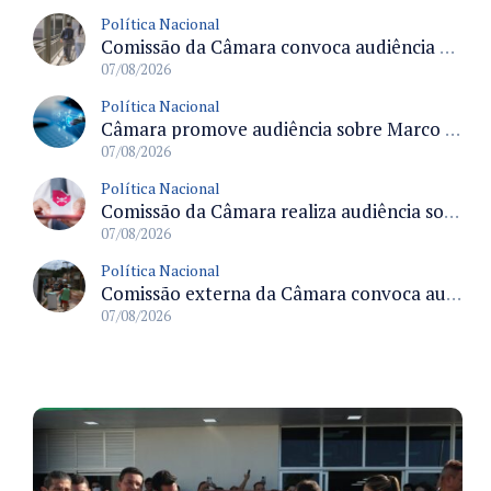
Política Nacional
Comissão da Câmara convoca audiência para discutir misoginia nas escolas e universidades após divulgação de listas misóginas
07/08/2026
Política Nacional
Câmara promove audiência sobre Marco de Fomento à Economia Digital e impactos da inteligência artificial
07/08/2026
Política Nacional
Comissão da Câmara realiza audiência sobre apostas online para medir o tamanho do mercado ilegal
07/08/2026
Política Nacional
Comissão externa da Câmara convoca audiência pública sobre chuvas na Zona da Mata de Minas Gerais e impactos em Juiz de Fora
07/08/2026