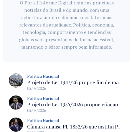
O Portal Informe Digital reúne as principais
notícias do Brasil e do mundo, com uma
cobertura ampla e dinâmica dos fatos mais
relevantes da atualidade. Política, economia,
tecnologia, comportamento e tendências
globais são apresentados de forma acessível,
mantendo o leitor sempre bem informado.
Política Nacional
Projeto de Lei 1947/26 propõe fim de margens para cartão de crédito e consignado do INSS
05/08/2026
Política Nacional
Projeto de Lei 1955/2026 propõe criação de geração livre de fumo ao restringir venda de vapes a nascidos desde 1º de janeiro de 2009
05/08/2026
Política Nacional
Câmara analisa PL 1852/26 que institui Política Nacional de Gestão de Desempenho e Eficiência para servidores públicos