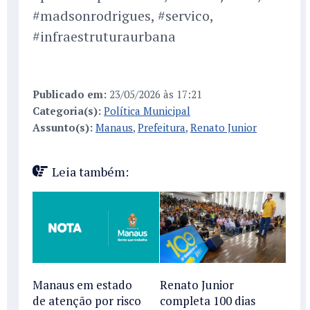
#madsonrodrigues, #servico,
#infraestruturaurbana
Publicado em:
23/05/2026 às 17:21
Categoria(s):
Política Municipal
Assunto(s):
Manaus
,
Prefeitura
,
Renato Junior
Leia também:
Manaus em estado
Renato Junior
de atenção por risco
completa 100 dias