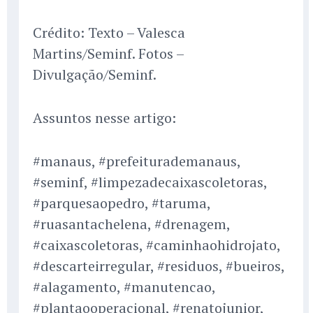
Crédito: Texto – Valesca
Martins/Seminf. Fotos –
Divulgação/Seminf.
Assuntos nesse artigo:
#manaus, #prefeiturademanaus,
#seminf, #limpezadecaixascoletoras,
#parquesaopedro, #taruma,
#ruasantachelena, #drenagem,
#caixascoletoras, #caminhaohidrojato,
#descarteirregular, #residuos, #bueiros,
#alagamento, #manutencao,
#plantaooperacional, #renatojunior,