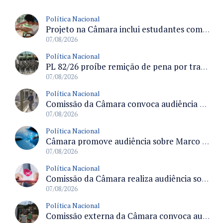
Política Nacional
Projeto na Câmara inclui estudantes com deficiência no regime escolar especial da LDB e estabelece critérios para frequência
07/08/2026
Política Nacional
PL 82/26 proíbe remição de pena por trabalho em funções militares para condenados por crimes contra o Estado Democrático de Direito
07/08/2026
Política Nacional
Comissão da Câmara convoca audiência para discutir misoginia nas escolas e universidades após divulgação de listas misóginas
07/08/2026
Política Nacional
Câmara promove audiência sobre Marco de Fomento à Economia Digital e impactos da inteligência artificial
07/08/2026
Política Nacional
Comissão da Câmara realiza audiência sobre apostas online para medir o tamanho do mercado ilegal
07/08/2026
Política Nacional
Comissão externa da Câmara convoca audiência pública sobre chuvas na Zona da Mata de Minas Gerais e impactos em Juiz de Fora