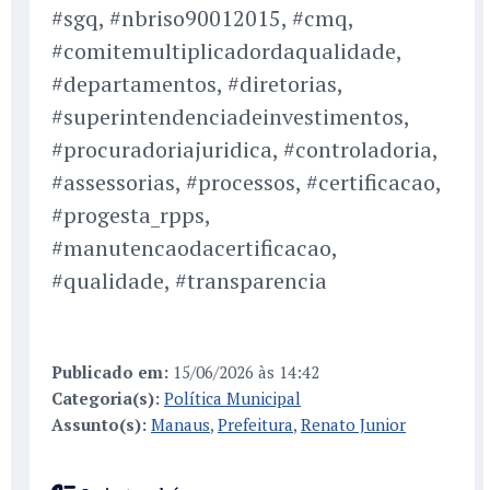
#sgq, #nbriso90012015, #cmq,
#comitemultiplicadordaqualidade,
#departamentos, #diretorias,
#superintendenciadeinvestimentos,
#procuradoriajuridica, #controladoria,
#assessorias, #processos, #certificacao,
#progesta_rpps,
#manutencaodacertificacao,
#qualidade, #transparencia
Publicado em:
15/06/2026 às 14:42
Categoria(s):
Política Municipal
Assunto(s):
Manaus
,
Prefeitura
,
Renato Junior