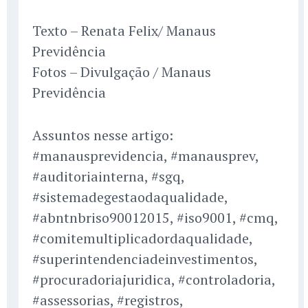
Texto – Renata Felix/ Manaus
Previdência
Fotos – Divulgação / Manaus
Previdência
Assuntos nesse artigo:
#manausprevidencia, #manausprev,
#auditoriainterna, #sgq,
#sistemadegestaodaqualidade,
#abntnbriso90012015, #iso9001, #cmq,
#comitemultiplicadordaqualidade,
#superintendenciadeinvestimentos,
#procuradoriajuridica, #controladoria,
#assessorias, #registros,