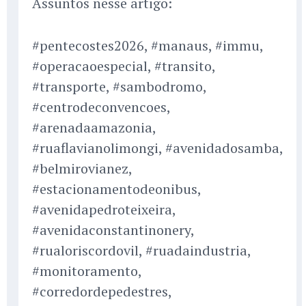
Assuntos nesse artigo:
#pentecostes2026, #manaus, #immu,
#operacaoespecial, #transito,
#transporte, #sambodromo,
#centrodeconvencoes,
#arenadaamazonia,
#ruaflavianolimongi, #avenidadosamba,
#belmirovianez,
#estacionamentodeonibus,
#avenidapedroteixeira,
#avenidaconstantinonery,
#rualoriscordovil, #ruadaindustria,
#monitoramento,
#corredordepedestres,