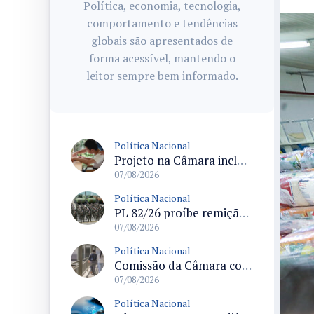
Política, economia, tecnologia,
comportamento e tendências
globais são apresentados de
forma acessível, mantendo o
leitor sempre bem informado.
Política Nacional
Projeto na Câmara inclui estudantes com deficiência no regime escolar especial da LDB e estabelece critérios para frequência
07/08/2026
Política Nacional
PL 82/26 proíbe remição de pena por trabalho em funções militares para condenados por crimes contra o Estado Democrático de Direito
07/08/2026
Política Nacional
Comissão da Câmara convoca audiência para discutir misoginia nas escolas e universidades após divulgação de listas misóginas
07/08/2026
Política Nacional