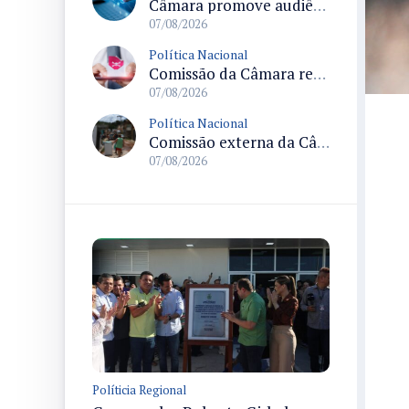
Câmara promove audiência sobre Marco de Fomento à Economia Digital e impactos da inteligência artificial
07/08/2026
Política Nacional
Comissão da Câmara realiza audiência sobre apostas online para medir o tamanho do mercado ilegal
07/08/2026
Política Nacional
Comissão externa da Câmara convoca audiência pública sobre chuvas na Zona da Mata de Minas Gerais e impactos em Juiz de Fora
07/08/2026
Políticia Regional