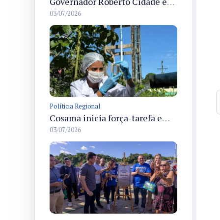
Governador Roberto Cidade entrega readequação do ambulatório da FCecon e amplia capacidade de atendimento oncológico em Manaus
03/07/2026
Políticia Regional
Cosama inicia força-tarefa em Anamã para fortalecer abastecimento de água e segurança hídrica da população
03/07/2026