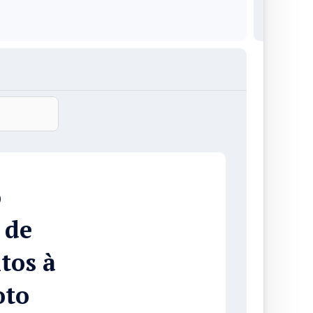
o
 de
tos à
oto