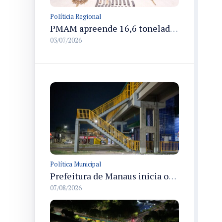
Políticia Regional
PMAM apreende 16,6 toneladas de entorpecentes e registra aumento nas prisões em flagrante e nas capturas de foragidos no primeiro semestre de 2026
03/07/2026
Política Municipal
Prefeitura de Manaus inicia obras de revitalização na passarela Max Teixeira para ampliar segurança e mobilidade urbana
07/08/2026