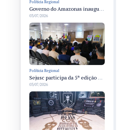
Políticia Regional
Governo do Amazonas inaugura primeiro Castramóvel Fluvial para atendimento veterinário às comunidades ribeirinhas e castração gratuita
03/07/2026
Políticia Regional
Sejusc participa da 5ª edição do Caminhos Literários com foco na cultura hip-hop nas unidades socioeducativas
03/07/2026