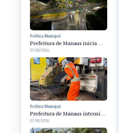
Política Municipal
Prefeitura de Manaus inicia modernização do viaduto Miguel Arraes com pintura, grafites e iluminação em LED
07/08/2026
Política Municipal
Prefeitura de Manaus intensifica operação Tapa-Buracos na rua Ituiutaba e amplia manutenção viária no Redenção
07/08/2026