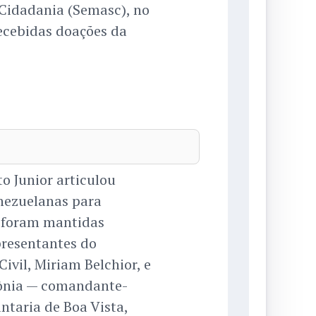
 Cidadania (Semasc), no
recebidas doações da
o Junior articulou
enezuelanas para
o, foram mantidas
presentantes do
ivil, Miriam Belchior, e
ônia — comandante-
antaria de Boa Vista,