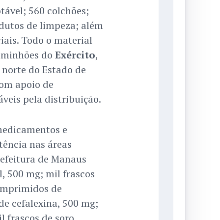
tável; 560 colchões;
odutos de limpeza; além
ais. Todo o material
aminhões do
Exército
,
, norte do Estado de
com apoio de
veis pela distribuição.
medicamentos e
tência nas áreas
Prefeitura de Manaus
, 500 mg; mil frascos
omprimidos de
de cefalexina, 500 mg;
 frascos de soro