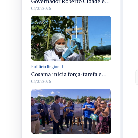
Governador Roberto Cidade entrega readequação do ambulatório da FCecon e amplia capacidade de atendimento oncológico em Manaus
03/07/2026
Políticia Regional
Cosama inicia força-tarefa em Anamã para fortalecer abastecimento de água e segurança hídrica da população
03/07/2026