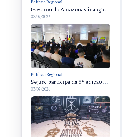
Políticia Regional
Governo do Amazonas inaugura primeiro Castramóvel Fluvial para atendimento veterinário às comunidades ribeirinhas e castração gratuita
03/07/2026
Políticia Regional
Sejusc participa da 5ª edição do Caminhos Literários com foco na cultura hip-hop nas unidades socioeducativas
03/07/2026