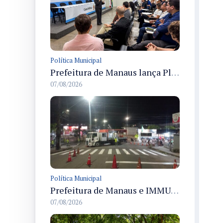
Política Municipal
Prefeitura de Manaus lança Plano de Integridade da CGM para o biênio 2027-2028 com diretrizes de governança e transparência
07/08/2026
Política Municipal
Prefeitura de Manaus e IMMU realizam revitalização da sinalização viária em corredores das zonas Sul e Norte na noite de 6/8
07/08/2026