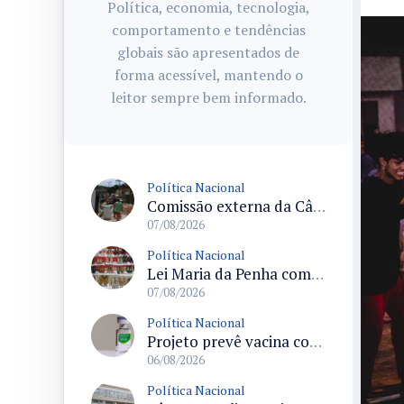
Política, economia, tecnologia,
comportamento e tendências
globais são apresentados de
forma acessível, mantendo o
leitor sempre bem informado.
Política Nacional
Comissão externa da Câmara convoca audiência pública sobre chuvas na Zona da Mata de Minas Gerais e impactos em Juiz de Fora
07/08/2026
Política Nacional
Lei Maria da Penha completa 20 anos consolidada como norma de proteção e medidas protetivas no Brasil
07/08/2026
Política Nacional
Projeto prevê vacina contra HPV obrigatória e testes moleculares para rastreamento do câncer do colo do útero
06/08/2026
Política Nacional