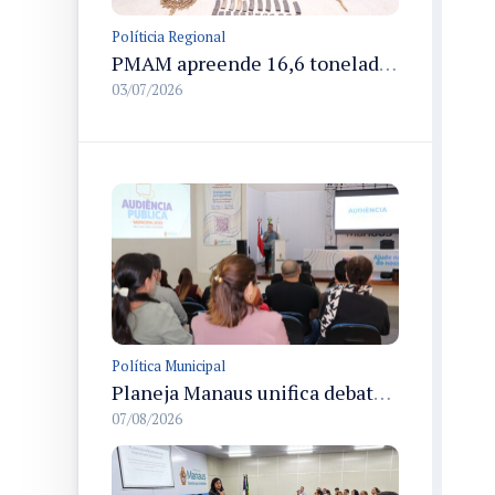
Políticia Regional
PMAM apreende 16,6 toneladas de entorpecentes e registra aumento nas prisões em flagrante e nas capturas de foragidos no primeiro semestre de 2026
03/07/2026
Política Municipal
Planeja Manaus unifica debates sobre planejamento público, orçamento e serviços nos dias 16 e 17 de setembro
07/08/2026