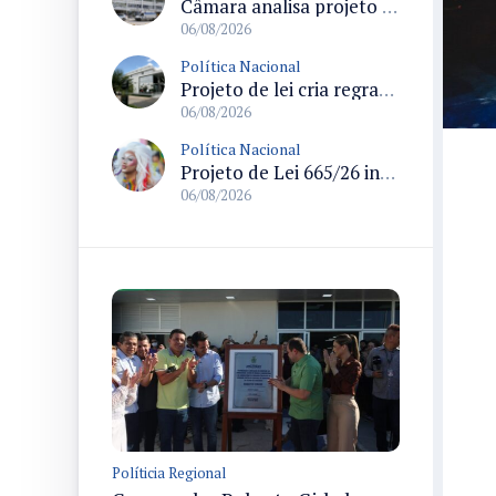
Câmara analisa projeto que cria Política Nacional de Qualificação e Valorização da Preceptoria na Residência Médica
06/08/2026
Política Nacional
Projeto de lei cria regras para punir litigância abusiva reversa e integrar sistemas do Judiciário
06/08/2026
Política Nacional
Projeto de Lei 665/26 institui política nacional para prevenção ao transfeminicídio e prevê medidas de proteção e reparação
06/08/2026
Políticia Regional