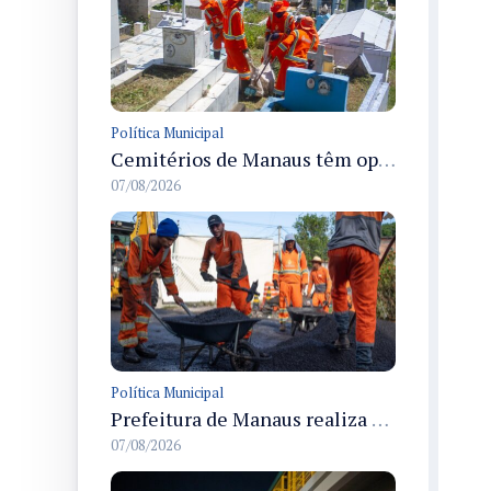
Política Municipal
Cemitérios de Manaus têm operação concluída e estrutura pronta para receber famílias no Dia dos Pais
07/08/2026
Política Municipal
Prefeitura de Manaus realiza recuperação asfáltica na rua Canário do Campo e amplia mobilidade na zona Norte
07/08/2026