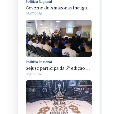
Políticia Regional
Governo do Amazonas inaugura primeiro Castramóvel Fluvial para atendimento veterinário às comunidades ribeirinhas e castração gratuita
03/07/2026
Políticia Regional
Sejusc participa da 5ª edição do Caminhos Literários com foco na cultura hip-hop nas unidades socioeducativas
03/07/2026