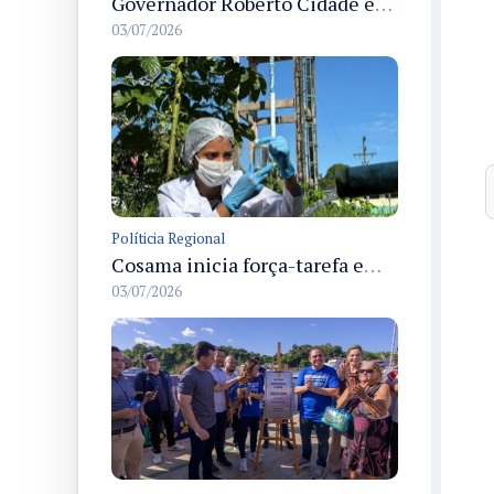
Governador Roberto Cidade entrega readequação do ambulatório da FCecon e amplia capacidade de atendimento oncológico em Manaus
03/07/2026
Políticia Regional
Cosama inicia força-tarefa em Anamã para fortalecer abastecimento de água e segurança hídrica da população
03/07/2026