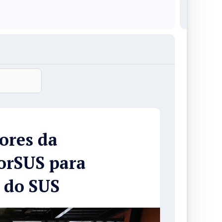
ores da
orSUS para
s do SUS