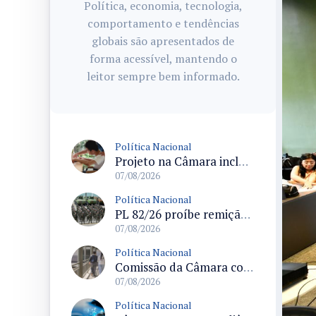
Política, economia, tecnologia,
comportamento e tendências
globais são apresentados de
forma acessível, mantendo o
leitor sempre bem informado.
Política Nacional
Projeto na Câmara inclui estudantes com deficiência no regime escolar especial da LDB e estabelece critérios para frequência
07/08/2026
Política Nacional
PL 82/26 proíbe remição de pena por trabalho em funções militares para condenados por crimes contra o Estado Democrático de Direito
07/08/2026
Política Nacional
Comissão da Câmara convoca audiência para discutir misoginia nas escolas e universidades após divulgação de listas misóginas
07/08/2026
Política Nacional