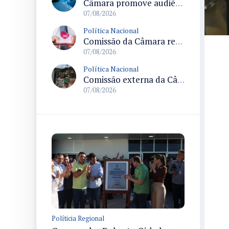
Câmara promove audiência sobre Marco de Fomento à Economia Digital e impactos da inteligência artificial
07/08/2026
Política Nacional
Comissão da Câmara realiza audiência sobre apostas online para medir o tamanho do mercado ilegal
07/08/2026
Política Nacional
Comissão externa da Câmara convoca audiência pública sobre chuvas na Zona da Mata de Minas Gerais e impactos em Juiz de Fora
07/08/2026
Políticia Regional