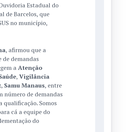
Ouvidoria Estadual do
l de Barcelos, que
SUS no município,
ha
, afirmou que a
me de demandas
angem a
Atenção
 Saúde
,
Vigilância
z
,
Samu Manaus
, entre
 um número de demandas
a qualificação. Somos
ara cá a equipe do
plementação do