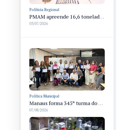
Políticia Regional
PMAM apreende 16,6 toneladas de entorpecentes e registra aumento nas prisões em flagrante e nas capturas de foragidos no primeiro semestre de 2026
03/07/2026
Política Municipal
Manaus forma 345ª turma do Empretec e amplia qualificação de empreendedores na cidade
07/08/2026