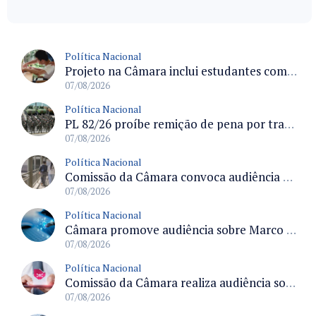
Política Nacional
Projeto na Câmara inclui estudantes com deficiência no regime escolar especial da LDB e estabelece critérios para frequência
07/08/2026
Política Nacional
PL 82/26 proíbe remição de pena por trabalho em funções militares para condenados por crimes contra o Estado Democrático de Direito
07/08/2026
Política Nacional
Comissão da Câmara convoca audiência para discutir misoginia nas escolas e universidades após divulgação de listas misóginas
07/08/2026
Política Nacional
Câmara promove audiência sobre Marco de Fomento à Economia Digital e impactos da inteligência artificial
07/08/2026
Política Nacional
Comissão da Câmara realiza audiência sobre apostas online para medir o tamanho do mercado ilegal
07/08/2026