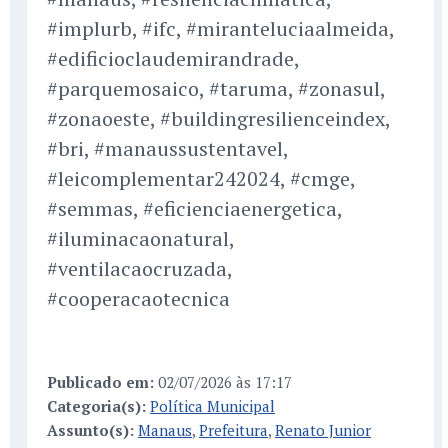
#implurb, #ifc, #miranteluciaalmeida,
#edificioclaudemirandrade,
#parquemosaico, #taruma, #zonasul,
#zonaoeste, #buildingresilienceindex,
#bri, #manaussustentavel,
#leicomplementar242024, #cmge,
#semmas, #eficienciaenergetica,
#iluminacaonatural,
#ventilacaocruzada,
#cooperacaotecnica
Publicado em:
02/07/2026 às 17:17
Categoria(s):
Política Municipal
Assunto(s):
Manaus
,
Prefeitura
,
Renato Junior