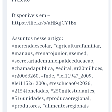
Disponíveis em –
https://flic.kr/s/aHBqjCY1Bx
Assuntos nesse artigo:
#merendaescolar, #agriculturafamiliar,
#manaus, #renatojunior, #semed,
#secretariademunicipaldeeducacao,
#chamadapublica, #edital, #r20milhoes,
#r20063260, #fnde, #lei11947_2009,
#lei11326_2006, #resolucao042026,
#2154toneladas, #250milestudantes,
#516unidades, #producaoregional,
#produtores, #alimentosregionais