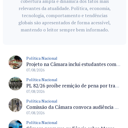
cobertura ampla e dinâmica dos fatos mais
relevantes da atualidade. Política, economia,
tecnologia, comportamento e tendências
globais são apresentados de forma acessível,
mantendo o leitor sempre bem informado.
Política Nacional
Projeto na Câmara inclui estudantes com deficiência no regime escolar especial da LDB e estabelece critérios para frequência
07/08/2026
Política Nacional
PL 82/26 proíbe remição de pena por trabalho em funções militares para condenados por crimes contra o Estado Democrático de Direito
07/08/2026
Política Nacional
Comissão da Câmara convoca audiência para discutir misoginia nas escolas e universidades após divulgação de listas misóginas
07/08/2026
Política Nacional