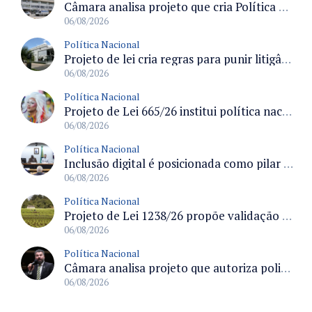
Câmara analisa projeto que cria Política Nacional de Qualificação e Valorização da Preceptoria na Residência Médica
06/08/2026
Política Nacional
Projeto de lei cria regras para punir litigância abusiva reversa e integrar sistemas do Judiciário
06/08/2026
Política Nacional
Projeto de Lei 665/26 institui política nacional para prevenção ao transfeminicídio e prevê medidas de proteção e reparação
06/08/2026
Política Nacional
Inclusão digital é posicionada como pilar essencial da reurbanização de favelas e periferias
06/08/2026
Política Nacional
Projeto de Lei 1238/26 propõe validação automática do Cadastro Ambiental Rural para imóveis de até quatro módulos fiscais
06/08/2026
Política Nacional
Câmara analisa projeto que autoriza policiais civis embarcarem armados em aeronaves civis mediante regras
06/08/2026