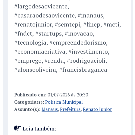
#largodesaovicente,
#casaraodesaovicente, #manaus,
#renatojunior, #semtepi, #finep, #mcti,
#fndct, #startups, #inovacao,
#tecnologia, #empreendedorismo,
#economiacriativa, #investimento,
#emprego, #renda, #rodrigoacioli,
#alonsooliveira, #francisbraganca
Publicado em:
01/07/2026 às 20:30
Categoria(s):
Política Municipal
Assunto(s):
Manaus
,
Prefeitura
,
Renato Junior
Leia também: