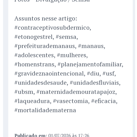
Assuntos nesse artigo:
#contraceptivosubdermico,
#etonogestrel, #semsa,
#prefeiturademanaus, #manaus,
#adolescentes, #mulheres,
#homenstrans, #planejamentofamiliar,
#gravideznaointencional, #diu, #usf,
#unidadesdesaude, #unidadesfluviais,
#ubsm, #maternidademouratapajoz,
#laqueadura, #vasectomia, #eficacia,
#mortalidadematerna
Publicado em:
01/07/2026 às 17:26