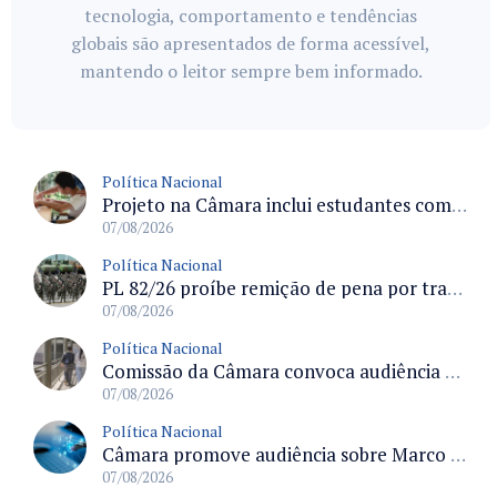
tecnologia, comportamento e tendências
globais são apresentados de forma acessível,
mantendo o leitor sempre bem informado.
Política Nacional
Projeto na Câmara inclui estudantes com deficiência no regime escolar especial da LDB e estabelece critérios para frequência
07/08/2026
Política Nacional
PL 82/26 proíbe remição de pena por trabalho em funções militares para condenados por crimes contra o Estado Democrático de Direito
07/08/2026
Política Nacional
Comissão da Câmara convoca audiência para discutir misoginia nas escolas e universidades após divulgação de listas misóginas
07/08/2026
Política Nacional
Câmara promove audiência sobre Marco de Fomento à Economia Digital e impactos da inteligência artificial
07/08/2026