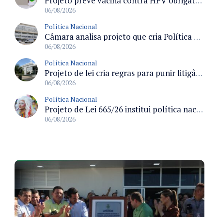
Projeto prevê vacina contra HPV obrigatória e testes moleculares para rastreamento do câncer do colo do útero
06/08/2026
Política Nacional
Câmara analisa projeto que cria Política Nacional de Qualificação e Valorização da Preceptoria na Residência Médica
06/08/2026
Política Nacional
Projeto de lei cria regras para punir litigância abusiva reversa e integrar sistemas do Judiciário
06/08/2026
Política Nacional
Projeto de Lei 665/26 institui política nacional para prevenção ao transfeminicídio e prevê medidas de proteção e reparação
06/08/2026