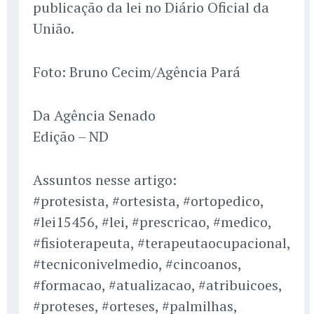
publicação da lei no Diário Oficial da
União.
Foto: Bruno Cecim/Agência Pará
Da Agência Senado
Edição – ND
Assuntos nesse artigo:
#protesista, #ortesista, #ortopedico,
#lei15456, #lei, #prescricao, #medico,
#fisioterapeuta, #terapeutaocupacional,
#tecniconivelmedio, #cincoanos,
#formacao, #atualizacao, #atribuicoes,
#proteses, #orteses, #palmilhas,