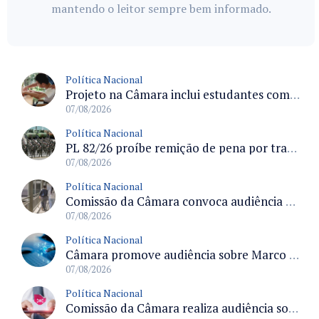
mantendo o leitor sempre bem informado.
Política Nacional
Projeto na Câmara inclui estudantes com deficiência no regime escolar especial da LDB e estabelece critérios para frequência
07/08/2026
Política Nacional
PL 82/26 proíbe remição de pena por trabalho em funções militares para condenados por crimes contra o Estado Democrático de Direito
07/08/2026
Política Nacional
Comissão da Câmara convoca audiência para discutir misoginia nas escolas e universidades após divulgação de listas misóginas
07/08/2026
Política Nacional
Câmara promove audiência sobre Marco de Fomento à Economia Digital e impactos da inteligência artificial
07/08/2026
Política Nacional
Comissão da Câmara realiza audiência sobre apostas online para medir o tamanho do mercado ilegal