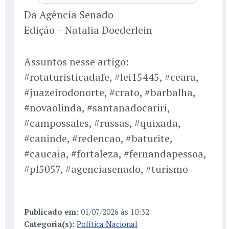
Da Agência Senado
Edição – Natalia Doederlein
Assuntos nesse artigo:
#rotaturisticadafe, #lei15445, #ceara,
#juazeirodonorte, #crato, #barbalha,
#novaolinda, #santanadocariri,
#campossales, #russas, #quixada,
#caninde, #redencao, #baturite,
#caucaia, #fortaleza, #fernandapessoa,
#pl5057, #agenciasenado, #turismo
Publicado em:
01/07/2026 às 10:32
Categoria(s):
Política Nacional