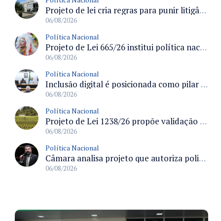
Projeto de lei cria regras para punir litigância abusiva reversa e integrar sistemas do Judiciário
06/08/2026
Política Nacional
Projeto de Lei 665/26 institui política nacional para prevenção ao transfeminicídio e prevê medidas de proteção e reparação
06/08/2026
Política Nacional
Inclusão digital é posicionada como pilar essencial da reurbanização de favelas e periferias
06/08/2026
Política Nacional
Projeto de Lei 1238/26 propõe validação automática do Cadastro Ambiental Rural para imóveis de até quatro módulos fiscais
06/08/2026
Política Nacional
Câmara analisa projeto que autoriza policiais civis embarcarem armados em aeronaves civis mediante regras
06/08/2026