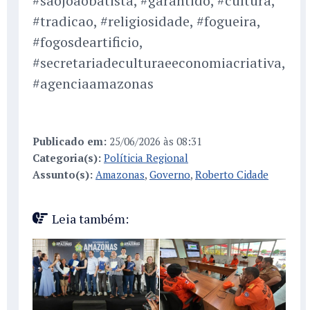
#saojoaobatista, #garantido, #cultura,
#tradicao, #religiosidade, #fogueira,
#fogosdeartificio,
#secretariadeculturaeeconomiacriativa,
#agenciaamazonas
Publicado em:
25/06/2026 às 08:31
Categoria(s):
Políticia Regional
Assunto(s):
Amazonas
,
Governo
,
Roberto Cidade
Leia também: