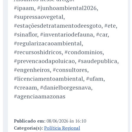
#ipaam, #junhoambiental2026,
#supressaovegetal,
#estaçõesdetratamentodeesgoto, #ete,
#sinaflor, #inventariodefauna, #car,
#regularizacaoambiental,
#recursoshidricos, #condominios,
#prevencaodapoluicao, #saudepublica,
#engenheiros, #consultores,
#licenciamentoambiental, #ufam,
#creaam, #danielborgesnava,
#agenciaamazonas
Publicado em:
08/06/2026 às 16:10
Categoria(s):
Políticia Regional