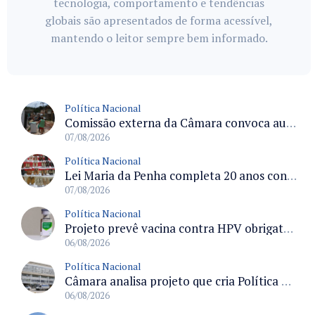
tecnologia, comportamento e tendências
globais são apresentados de forma acessível,
mantendo o leitor sempre bem informado.
Política Nacional
Comissão externa da Câmara convoca audiência pública sobre chuvas na Zona da Mata de Minas Gerais e impactos em Juiz de Fora
07/08/2026
Política Nacional
Lei Maria da Penha completa 20 anos consolidada como norma de proteção e medidas protetivas no Brasil
07/08/2026
Política Nacional
Projeto prevê vacina contra HPV obrigatória e testes moleculares para rastreamento do câncer do colo do útero
06/08/2026
Política Nacional
Câmara analisa projeto que cria Política Nacional de Qualificação e Valorização da Preceptoria na Residência Médica
06/08/2026