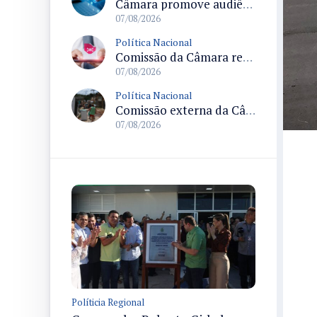
Câmara promove audiência sobre Marco de Fomento à Economia Digital e impactos da inteligência artificial
07/08/2026
Política Nacional
Comissão da Câmara realiza audiência sobre apostas online para medir o tamanho do mercado ilegal
07/08/2026
Política Nacional
Comissão externa da Câmara convoca audiência pública sobre chuvas na Zona da Mata de Minas Gerais e impactos em Juiz de Fora
07/08/2026
Políticia Regional