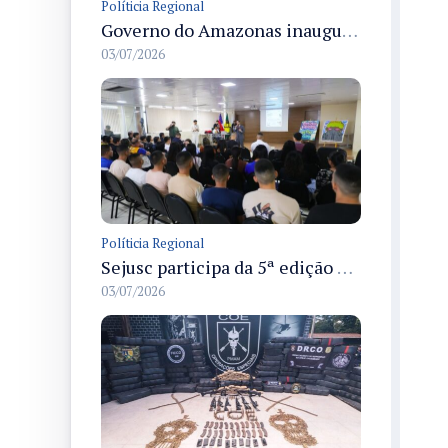
Políticia Regional
Governo do Amazonas inaugura primeiro Castramóvel Fluvial para atendimento veterinário às comunidades ribeirinhas e castração gratuita
03/07/2026
Políticia Regional
Sejusc participa da 5ª edição do Caminhos Literários com foco na cultura hip-hop nas unidades socioeducativas
03/07/2026