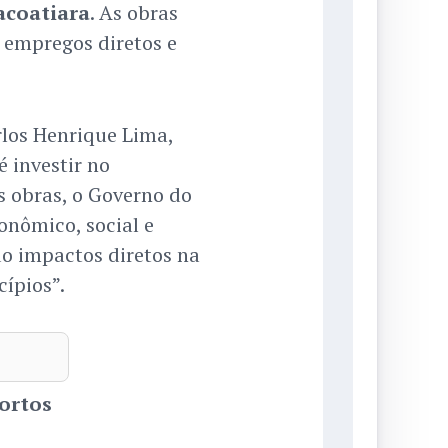
acoatiara
. As obras
 empregos diretos e
rlos Henrique Lima,
é investir no
s obras, o Governo do
nômico, social e
do impactos diretos na
ípios”.
ortos