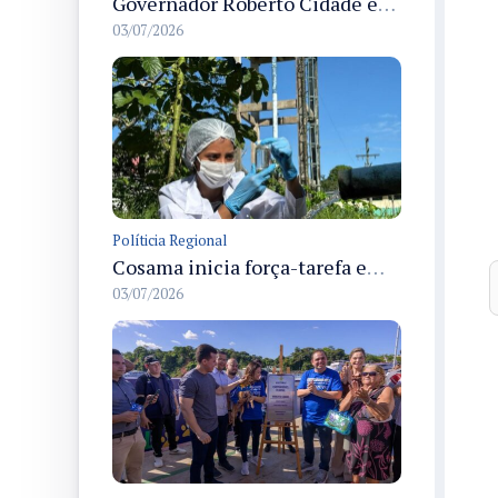
Governador Roberto Cidade entrega readequação do ambulatório da FCecon e amplia capacidade de atendimento oncológico em Manaus
03/07/2026
Políticia Regional
Cosama inicia força-tarefa em Anamã para fortalecer abastecimento de água e segurança hídrica da população
03/07/2026