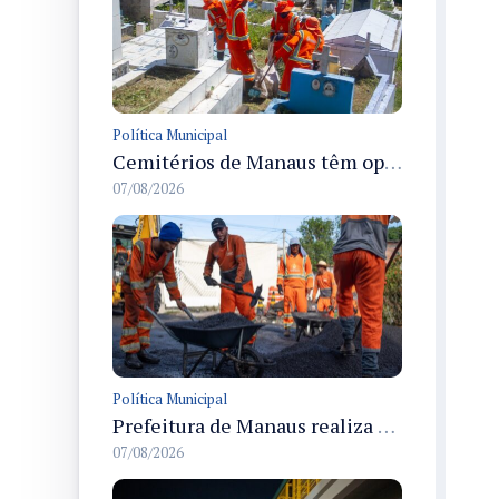
Política Municipal
Cemitérios de Manaus têm operação concluída e estrutura pronta para receber famílias no Dia dos Pais
07/08/2026
Política Municipal
Prefeitura de Manaus realiza recuperação asfáltica na rua Canário do Campo e amplia mobilidade na zona Norte
07/08/2026