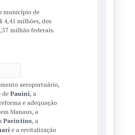
o município de
$ 4,41 milhões, dos
,57 milhão federais.
gmento aeroportuário,
o de
Pauini
, a
 reforma e adequação
, em Manaus, a
m
Parintins
, a
uari
e a revitalização