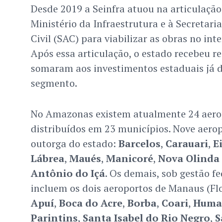
Desde 2019 a Seinfra atuou na articulação
Ministério da Infraestrutura e à Secretari
Civil (SAC) para viabilizar as obras no in
Após essa articulação, o estado recebeu re
somaram aos investimentos estaduais já 
segmento.
No Amazonas existem atualmente 24 aer
distribuídos em 23 municípios. Nove aerop
outorga do estado:
Barcelos
,
Carauari
,
E
Lábrea
,
Maués
,
Manicoré
,
Nova Olinda
Antônio do Içá
. Os demais, sob gestão f
incluem os dois aeroportos de Manaus (Fl
Apuí
,
Boca do Acre
,
Borba
,
Coari
,
Huma
Parintins
,
Santa Isabel do Rio Negro
,
S