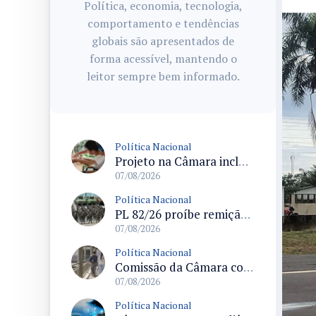
Política, economia, tecnologia,
comportamento e tendências
globais são apresentados de
forma acessível, mantendo o
leitor sempre bem informado.
Política Nacional
Projeto na Câmara inclui estudantes com deficiência no regime escolar especial da LDB e estabelece critérios para frequência
07/08/2026
Política Nacional
PL 82/26 proíbe remição de pena por trabalho em funções militares para condenados por crimes contra o Estado Democrático de Direito
07/08/2026
Política Nacional
Comissão da Câmara convoca audiência para discutir misoginia nas escolas e universidades após divulgação de listas misóginas
07/08/2026
Política Nacional