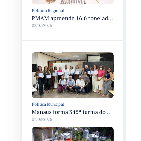
Políticia Regional
PMAM apreende 16,6 toneladas de entorpecentes e registra aumento nas prisões em flagrante e nas capturas de foragidos no primeiro semestre de 2026
03/07/2026
Política Municipal
Manaus forma 345ª turma do Empretec e amplia qualificação de empreendedores na cidade
07/08/2026