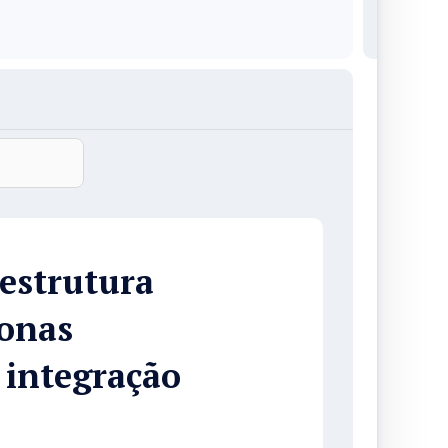
estrutura
onas
 integração