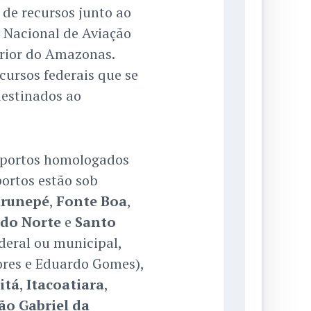
 de recursos junto ao
a Nacional de Aviação
terior do Amazonas.
cursos federais que se
destinados ao
oportos homologados
ortos estão sob
irunepé
,
Fonte Boa
,
 do Norte
e
Santo
ederal ou municipal,
ores e Eduardo Gomes),
itá
,
Itacoatiara
,
ão Gabriel da