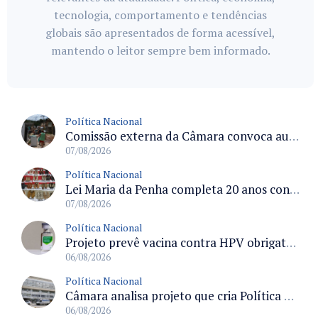
tecnologia, comportamento e tendências
globais são apresentados de forma acessível,
mantendo o leitor sempre bem informado.
Política Nacional
Comissão externa da Câmara convoca audiência pública sobre chuvas na Zona da Mata de Minas Gerais e impactos em Juiz de Fora
07/08/2026
Política Nacional
Lei Maria da Penha completa 20 anos consolidada como norma de proteção e medidas protetivas no Brasil
07/08/2026
Política Nacional
Projeto prevê vacina contra HPV obrigatória e testes moleculares para rastreamento do câncer do colo do útero
06/08/2026
Política Nacional
Câmara analisa projeto que cria Política Nacional de Qualificação e Valorização da Preceptoria na Residência Médica
06/08/2026