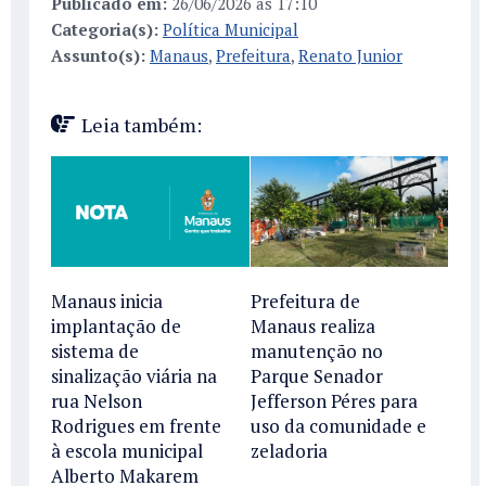
Publicado em:
26/06/2026 às 17:10
Categoria(s):
Política Municipal
Assunto(s):
Manaus
,
Prefeitura
,
Renato Junior
Leia também:
Manaus inicia
Prefeitura de
implantação de
Manaus realiza
sistema de
manutenção no
sinalização viária na
Parque Senador
rua Nelson
Jefferson Péres para
Rodrigues em frente
uso da comunidade e
à escola municipal
zeladoria
Alberto Makarem