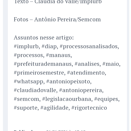
Texto – Claudia do Valle/Implurb
Fotos – Antônio Pereira/Semcom
Assuntos nesse artigo:
#implurb, #diap, #processosanalisados,
#processos, #manaus,
#prefeiturademanaus, #analises, #maio,
#primeirosemestre, #atendimento,
#whatsapp, #antoniopeixoto,
#claudiadovalle, #antoniopereira,
#semcom, #legislacaourbana, #equipes,
#suporte, #agilidade, #rigortecnico